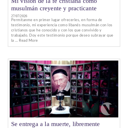
Mi visión de la fe cristiana como
musulmán creyente y practicante
27/07/2026
Permítanme en primer lugar ofrecerles, en forma de
testimonio, mi experiencia como libanés musulmán con los
cristianos que he conocido y con los que convivido y
trabajado. Doy este testimonio porque deseo subrayar que
la ... Read More
Se entrega a la muerte, libremente