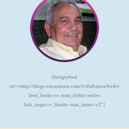
[hungryfeed
url=»http://blogs.vincentians.com/fvillafranca/feed/»
feed_fields=»» item_fields=»title»
link_target=»_blank» max_items=»2″]