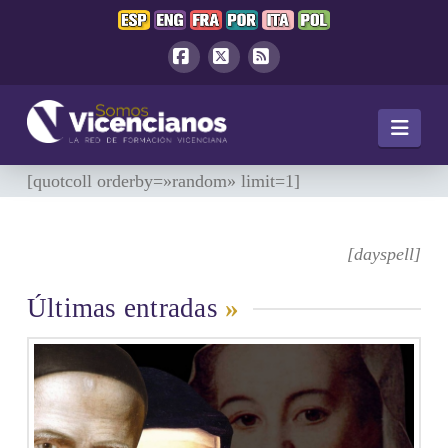
Facebook
X
RSS
Navi
[quotcoll orderby=»random» limit=1]
[dayspell]
Últimas entradas
»