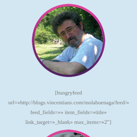
[hungryfeed
url=»http://blogs.vincentians.com/molabuenaga/feed/»
feed_fields=»» item_fields=»title»
link_target=»_blank» max_items=»2″]