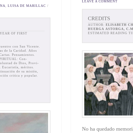
LEAVE A COMMENT
ANA
,
LUISA DE MARILLAC
CREDITS
AUTHOR:
ELISABETH CH
HUERGA ASTORGA, C.M
ESTIMATED READING TI
cuentro con San Vicente.
as de la Caridad. Años
rtas. Pen­samientos.
SPIRITUAL: Con­
oluntad de Dios, Provi­
 Eucaristía, méritos.
inuación de su mi­sión,
ión critica y po­pular.
No ha quedado memoria 