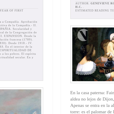
AUTHOR:
GENEVIEVE RO
H.C.
.
ESTIMATED READING TI
 a Compañía. Aprobación
itiva de la Compañía.- II.
AÑIA. Secularidad y
ral de la Congrega­ción de
 III. EXPANSION. Des­de la
lución francesa (1789).
1830). Desde 1918.- IV.
En el interior de la
 V. ESPIRITUALIDAD DE
a los pobres. El espíritu
iritualidad secular. En y
En la casa paterna: Fai
aldea no lejos de Dijon
Apenas se entra en la al
torre: es el palomar de