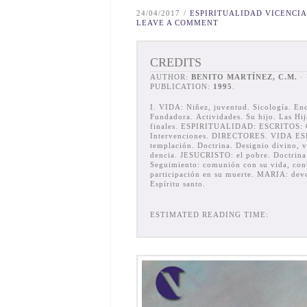
24/04/2017
ESPIRITUALIDAD VICENCI
LEAVE A COMMENT
CREDITS
AUTHOR:
BENITO MARTÍNEZ, C.M.
· YEAR OF FIRST
PUBLICATION:
1995
.
I. VIDA: Niñez, juventud. Sicología. En
Fundadora. Actividades. Su hijo. Las Hij
finales. ESPIRITUALIDAD: ESCRITOS: Ca
Intervenciones. DIRECTORES. VIDA E
templación. Doctrina. Designio divino, v
dencia. JESUCRISTO: el pobre. Doctrina.
Seguimiento: comunión con su vida, cont
participación en su muerte. MARIA: devoc
Espíritu santo.
ESTIMATED READING TIME: