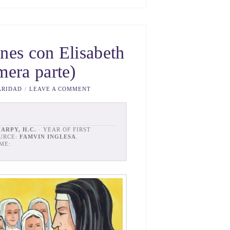
nes con Elisabeth
mera parte)
ARIDAD
LEAVE A COMMENT
ARPY, H.C.
· YEAR OF FIRST
URCE:
FAMVIN INGLESA
.
ME: