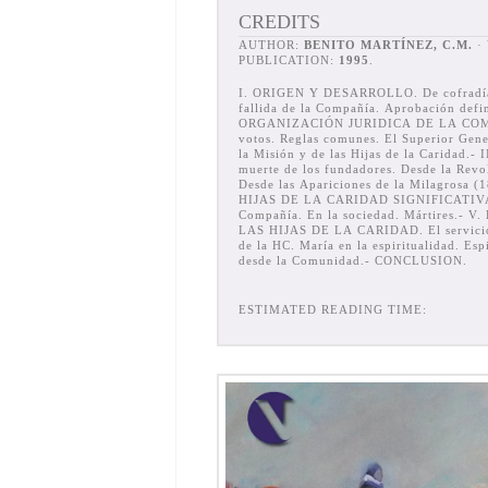
CREDITS
AUTHOR:
BENITO MARTÍNEZ, C.M.
· YEAR OF FIRST
PUBLICATION:
1995
.
I. ORIGEN Y DESARROLLO. De cofradía
fallida de la Compañía. Aprobación defin
ORGANIZACIÓN JURIDICA DE LA COMP
votos. Reglas comunes. El Superior Gene
la Misión y de las Hijas de la Caridad.-
muerte de los fundadores. Desde la Revo
Desde las Apariciones de la Milagrosa (
HIJAS DE LA CARIDAD SIGNIFICATIVAS. 
Compañía. En la sociedad. Mártires.-
LAS HI­JAS DE LA CARIDAD. El servicio 
de la HC. María en la espiritualidad. Esp
desde la Comunidad.- CONCLUSION.
ESTIMATED READING TIME: