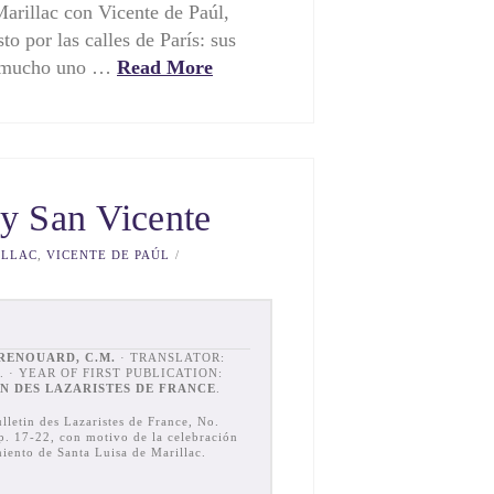
Marillac con Vicente de Paúl,
to por las calles de París: sus
n mucho uno …
Read More
 y San Vicente
ILLAC
,
VICENTE DE PAÚL
RENOUARD, C.M.
· TRANSLATOR:
. · YEAR OF FIRST PUBLICATION:
N DES LAZARISTES DE FRANCE
.
lletin des Lazaristes de France, No.
. 17-22, con motivo de la celebración
miento de Santa Luisa de Marillac.