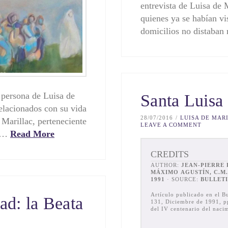
entrevista de Luisa de 
quienes ya se habían vis
domicilios no distaba
a persona de Luisa de
Santa Luisa
relacionados con su vida
28/07/2016
LUISA DE MAR
 Marillac, perteneciente
LEAVE A COMMENT
e …
Read More
CREDITS
AUTHOR:
JEAN-PIERRE 
MÁXIMO AGUSTÍN, C.M.
1991
· SOURCE:
BULLETI
Artículo publicado en el Bu
ad: la Beata
131, Diciembre de 1991, pp
del IV centenario del naci