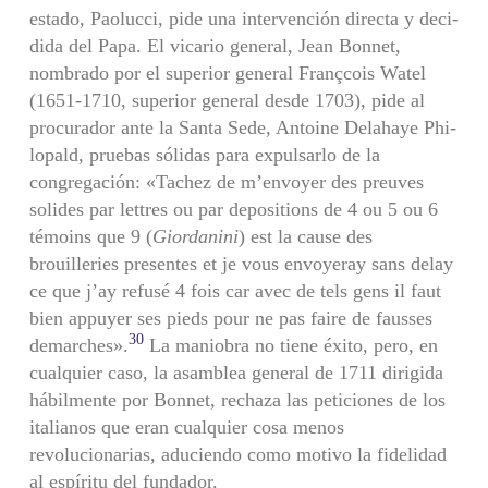
estado, Paolucci, pide una intervención directa y deci­
dida del Papa. El vicario general, Jean Bonnet,
nombrado por el superior general Françcois Watel
(1651-1710, superior general desde 1703), pide al
procurador ante la Santa Sede, Antoine Delahaye Phi­
lopald, pruebas sólidas para expulsarlo de la
congregación: «Tachez de m’envoyer des preuves
solides par lettres ou par depositions de 4 ou 5 ou 6
témoins que 9 (
Giordanini
) est la cause des
brouilleries presentes et je vous envoyeray sans delay
ce que j’ay refusé 4 fois car avec de tels gens il faut
bien appuyer ses pieds pour ne pas faire de fausses
30
demarches».
La maniobra no tiene éxito, pero, en
cualquier caso, la asamblea general de 1711 dirigida
hábilmente por Bonnet, rechaza las peticiones de los
italianos que eran cualquier cosa menos
revolucionarias, aduciendo como motivo la fidelidad
al espíritu del fundador.