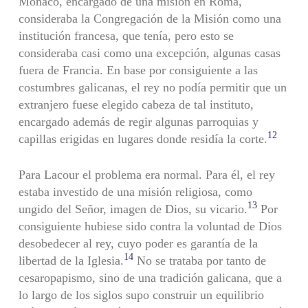
Mónaco, encargado de una misión en Roma,
consideraba la Congregación de la Misión como una
institución francesa, que tenía, pero esto se
consideraba casi como una excepción, algunas casas
fuera de Francia. En base por consiguiente a las
costumbres galicanas, el rey no podía permitir que un
extranjero fuese elegido cabeza de tal instituto,
encargado además de regir algunas parro­quias y
12
capillas erigidas en lugares donde residía la corte.
Para Lacour el problema era normal. Para él, el rey
estaba inves­tido de una misión religiosa, como
13
ungido del Señor, imagen de Dios, su vicario.
Por
consiguiente hubiese sido contra la voluntad de Dios
desobedecer al rey, cuyo poder es garantía de la
14
libertad de la Igle­sia.
No se trataba por tanto de
cesaropapismo, sino de una tradi­ción galicana, que a
lo largo de los siglos supo construir un equilibrio