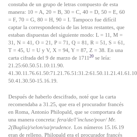
constaba de un grupo de letras compuesto de esta
manera: 10 = A, 20 = B, 30 = C, 40 = D, 50 = E, 60
= F, 70 = G, 80 = H, 90 = I. Tampoco fue difícil
captar la corres­pondencia de las letras restantes, que
estaban dispuestas del siguien­te modo: L = 11, M =
31, N = 41, O = 21, P = 71, Q = 81, R = 51, S = 61,
T = 45, U = U y V, X = 94, Y = 87, Z = 38. En una
20
carta cifrada del 9 de marzo de 1711
se leía:
21.25:60.50.51.10:11.90.
41.30.11.76.61.50:71.21.76.51:31.2:61.50.11.21.41.61.10
50.41.30.50-15.16.19.
Después de haberlo descifrado, noté que la carta
recomendaba a 31.25, que era el procurador francés
en Roma, Antonio Philopald, que se comportara de
una manera concreta:
fera/de/l’incluse/pour/ Mr.
2(Buglia)/selon/sa/prudence.
Los números 15.16.19
eran de relleno. Philopald era el procurador francés