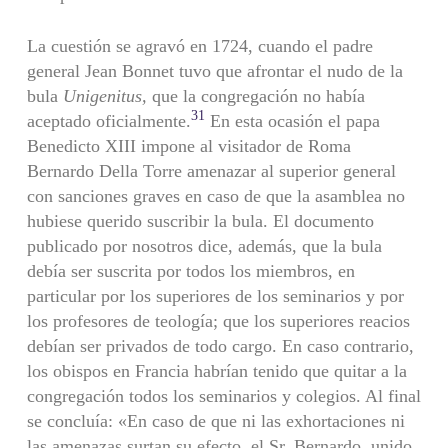
La cuestión se agravó en 1724, cuando el padre
general Jean Bon­net tuvo que afrontar el nudo de la
bula
Unigenitus,
que la congre­gación no había
31
aceptado oficialmente.
En esta ocasión el papa
Benedicto XIII impone al visitador de Roma
Bernardo Della Torre amenazar al superior general
con sanciones graves en caso de que la asamblea no
hubiese querido suscribir la bula. El documento
publi­cado por nosotros dice, además, que la bula
debía ser suscrita por todos los miembros, en
particular por los superiores de los semina­rios y por
los profesores de teología; que los superiores reacios
debían ser privados de todo cargo. En caso contrario,
los obispos en Francia habrían tenido que quitar a la
congregación todos los semi­narios y colegios. Al final
se concluía: «En caso de que ni las exhor­taciones ni
las amenazas surtan su efecto, el Sr. Bernardo, unido