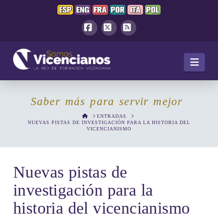
Facebook
X
RSS
Navi
Saber más para servir mejor
HOME
ENTRADAS
NUEVAS PISTAS DE INVESTIGACIÓN PARA LA HISTORIA DEL
VICENCIANISMO
Nuevas pistas de
investigación para la
historia del vicencianismo