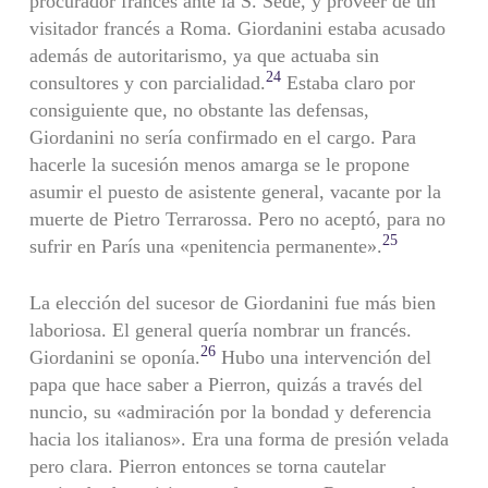
procurador francés ante la S. Sede, y proveer de un
visitador francés a Roma. Giordanini estaba acusado
además de autoritarismo, ya que actuaba sin
24
consultores y con parcialidad.
Estaba claro por
consiguiente que, no obstante las defensas,
Giordanini no sería confirmado en el cargo. Para
hacerle la sucesión menos amarga se le propone
asumir el puesto de asistente general, vacante por la
muerte de Pietro Terrarossa. Pero no aceptó, para no
25
sufrir en París una «penitencia permanente».
La elección del sucesor de Giordanini fue más bien
laboriosa. El general quería nombrar un francés.
26
Giordanini se oponía.
Hubo una intervención del
papa que hace saber a Pierron, quizás a través del
nuncio, su «admiración por la bondad y deferencia
hacia los ita­lianos». Era una forma de presión velada
pero clara. Pierron entonces se torna cautelar