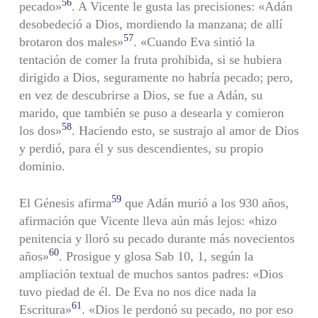
56
pecado»
. A Vicente le gusta las precisiones: «Adán
desobedeció a Dios, mordiendo la manzana; de allí
57
brotaron dos males»
. «Cuando Eva sintió la
tentación de comer la fruta prohibida, si se hubiera
dirigido a Dios, seguramente no habría pecado; pero,
en vez de descubrirse a Dios, se fue a Adán, su
marido, que también se puso a desearla y comieron
58
los dos»
. Haciendo esto, se sustrajo al amor de Dios
y perdió, para él y sus descendientes, su propio
dominio.
59
El Génesis afirma
que Adán murió a los 930 años,
afirmación que Vicente lleva aún más lejos: «hizo
penitencia y lloró su pecado durante más novecientos
60
años»
. Prosigue y glosa Sab 10, 1, según la
ampliación textual de muchos santos padres: «Dios
tuvo piedad de él. De Eva no nos dice nada la
61
Escritura»
. «Dios le perdonó su pecado, no por eso