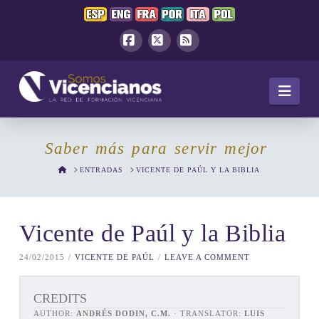
Facebook
X
RSS
Navi
Saber más para servir mejor
HOME
ENTRADAS
VICENTE DE PAÚL Y LA BIBLIA
Vicente de Paúl y la Biblia
24/02/2015
VICENTE DE PAÚL
LEAVE A COMMENT
CREDITS
AUTHOR:
ANDRÉS DODIN, C.M.
· TRANSLATOR:
LUIS