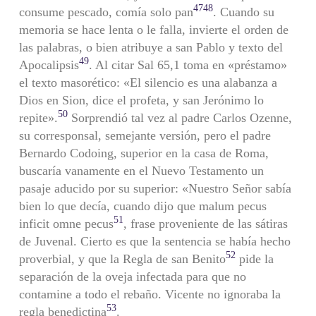
47
48
consume pescado, comía solo pan
. Cuando su
memoria se hace lenta o le falla, invierte el orden de
las palabras, o bien atribuye a san Pablo y texto del
49
Apocalipsis
. Al citar Sal 65,1 toma en «préstamo»
el texto masorético: «El silencio es una alabanza a
Dios en Sion, dice el profeta, y san Jerónimo lo
50
repite».
Sorprendió tal vez al padre Carlos Ozenne,
su corresponsal, semejante versión, pero el padre
Bernardo Codoing, superior en la casa de Roma,
buscaría vanamente en el Nuevo Testamento un
pasaje aducido por su superior: «Nuestro Señor sabía
bien lo que decía, cuando dijo que malum pecus
51
inficit omne pecus
, frase proveniente de las sátiras
de Juvenal. Cierto es que la sentencia se había hecho
52
proverbial, y que la Regla de san Benito
pide la
separación de la oveja infectada para que no
contamine a todo el rebaño. Vicente no ignoraba la
53
regla benedictina
.