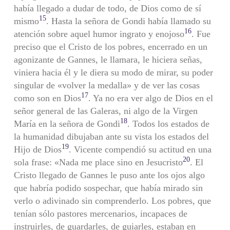
había llegado a dudar de todo, de Dios como de sí
15
mismo
. Hasta la señora de Gondi había llamado su
16
atención sobre aquel humor ingrato y enojoso
. Fue
preciso que el Cristo de los pobres, encerrado en un
agonizante de Gannes, le llamara, le hiciera señas,
viniera hacia él y le diera su modo de mirar, su poder
singular de «volver la medalla» y de ver las cosas
17
como son en Dios
. Ya no era ver algo de Dios en el
señor general de las Galeras, ni algo de la Virgen
18
María en la señora de Gondi
. Todos los estados de
la humanidad dibujaban ante su vista los estados del
19
Hijo de Dios
. Vicente compendió su actitud en una
20
sola frase: «Nada me place sino en Jesucristo
. El
Cristo llegado de Gannes le puso ante los ojos algo
que habría podido sospechar, que había mirado sin
verlo o adivinado sin comprenderlo. Los pobres, que
tenían sólo pastores mercenarios, incapaces de
instruirles, de guardarles, de guiarles, estaban en