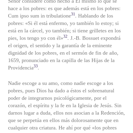
Señor considere como hecho a Él mismo lo que se
hace a los pobres: es que además está en los pobres:
31
Cum ipso sum in tribulatione
. Hablando de los
pobres: «Si él está enfermo, yo también lo estoy; si
está en la cárcel, yo también; si tiene grilletes en los
32
pies, los tengo yo con él»
. J.-B. Bossuet expondrá
el origen, el sentido y la garantía de la eminente
dignidad de los pobres, en el sermón de fin de año,
1659, pronunciado en la capilla de las Hijas de la
33
Providencia
.
Nadie escoge a su amo, como nadie escoge a los
pobres, pues Dios ha dado a éstos el sobrenatural
poder de integrarnos psicológicamente, por el
corazón, el espíritu y la fe en la Iglesia de Jesús. Sin
darnos lugar a duda, ellos nos asocian a la Redención,
que se perpetúa en ellos más dolorosamente que en
cualquier otra criatura. He ahí por qué «los pobres