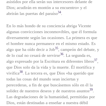
asistidos por ella serán sus intercesores delante de
Dios; acudirán en montón a su encuentro» y el
34
abrirán las puertas del paraíso
.
En lo más hondo de su conciencia abriga Vicente
algunas convicciones inconmovibles, que él formula
diversamente según las ocasiones. La primera es que
el hombre nunca permanece en el mismo estado. Es
35
algo que ha oído decir a Job
, campeón del debate, y
36
de lo cual no cesará de servirse
. La segunda es,
37
algo expresado por la Escritura en diferentes libros
,
que Dios solo da la vida y la muerte. Él mortifica y
38
vivifica
. La tercera es, que Dios «ha querido que
todas las cosas del mundo sean inciertas y
perecederas, a fin de que buscásemos sólo en él la
39
solidez de nuestros deseos y de nuestros asuntos
.
Las degradaciones de la humanidad, permitidas por
Dios, están destinadas a enseñar a nuestra débil