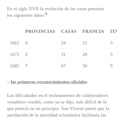
En el siglo XVII la evolución de las casas presenta
9
los siguientes datos:
PROVINCIAS
CASAS
FRANCIA
IT
1661
6
24
21
3
1672
6
31
28
3
1685
7
67
50
9
–
los primeros reconocimientos oficiales
Las dificultades en el reclutamiento de colaboradores
«estables» resultó, como ya se dijo, más difícil de lo
que parecía en un principio. San Vicente pensó que la
aprobación de la autoridad eclesiástica facilitaría las