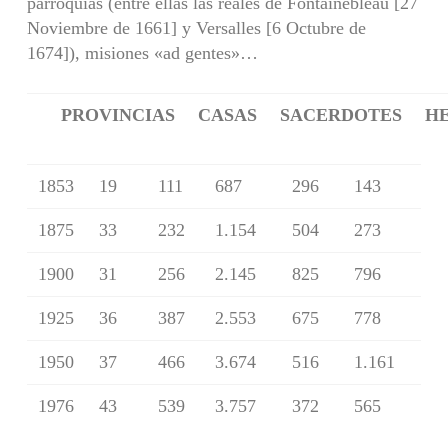
parroquias (entre ellas las reales de Fontainebleau [27
Noviembre de 1661] y Versalles [6 Octubre de
1674]), misiones «ad gentes»…
PROVINCIAS
CASAS
SACERDOTES
H
1853
19
111
687
296
143
1875
33
232
1.154
504
273
1900
31
256
2.145
825
796
1925
36
387
2.553
675
778
1950
37
466
3.674
516
1.161
1976
43
539
3.757
372
565