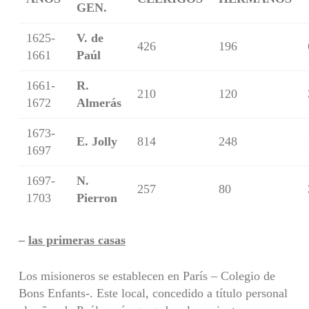
GEN.
1625-
V. de
426
196
1661
Paúl
1661-
R.
210
120
1672
Almerás
1673-
E. Jolly
814
248
1697
1697-
N.
257
80
1703
Pierron
–
las primeras casas
Los misioneros se establecen en París – Colegio de
Bons Enfants-. Este local, concedido a título personal