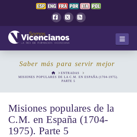
Facebook
X
RSS
Navi
Saber más para servir mejor
HOME
ENTRADAS
MISIONES POPULARES DE LA C.M. EN ESPAÑA (1704-1975).
PARTE 5
Misiones populares de la
C.M. en España (1704-
1975). Parte 5