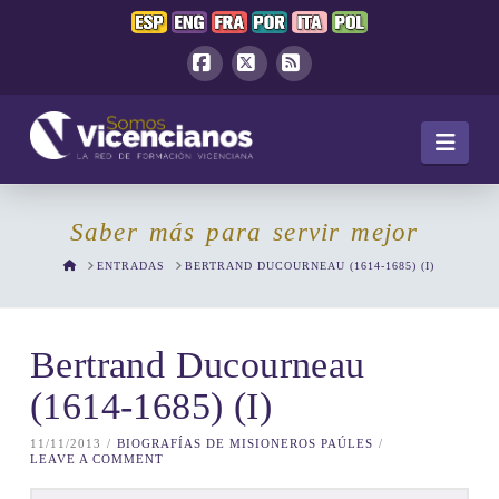
Facebook
X
RSS
Navi
Saber más para servir mejor
HOME
ENTRADAS
BERTRAND DUCOURNEAU (1614-1685) (I)
Bertrand Ducourneau
(1614-1685) (I)
11/11/2013
BIOGRAFÍAS DE MISIONEROS PAÚLES
LEAVE A COMMENT