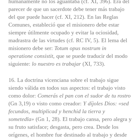
humanamente no los aguantaba (cf. XI, 396). Era del
parecer de que un sacerdote debe tener más trabajo
del que puede hacer (cf. XI, 212). En las Reglas
Comunes, estableció que el misionero debe estar
siempre útilmente ocupado y evitar la ociosidad,
madrastra de las virtudes (cf. RC IV, 5). El lema del
misionero debe ser:
Totum opus nostrum in
operatione con­
sistit,
que se puede traducir del modo
siguiente:
lo nuestro es trabajar
(XI, 733).
16. La doctrina vicenciana sobre el trabajo sigue
siendo válida en todos sus aspectos: el trabajo visto
como dolor:
Comerás el pan con el sudor de tu rostro
(Gn 3,19) o visto como creador:
Y díjoles Dios: «sed
fecundos, multiplicad y hen­
chid la tierra y
sometedla»
(Gn 1, 28). El trabajo cansa, pero alegra y
su fruto satisface; desgasta, pero crea. Desde los
orígenes, el hombre fue destinado al tra­bajo y desde