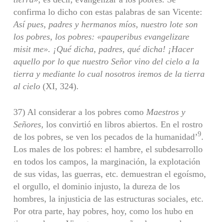
confirma lo dicho con estas palabras de san Vicente:
Así pues, padres y hermanos míos, nuestro lote son
los pobres, los pobres: «pauperibus evangelizare
misit me». ¡Qué dicha, padres, qué
dicha! ¡Hacer
aquello por lo que nuestro Señor vino del cielo a la
tierra y median­
te lo cual nosotros iremos de la tierra
al cielo
(XI, 324).
37) Al considerar a los pobres como
Maestros y
Señores,
los convirtió en libros abiertos. En el rostro
9
de los pobres, se ven los pecados de la humanidad’
.
Los males de los pobres: el hambre, el subdesarrollo
en todos los campos, la mar­ginación, la explotación
de sus vidas, las guerras, etc. demuestran el egoísmo,
el orgullo, el dominio injusto, la dureza de los
hombres, la injusticia de las estruc­turas sociales, etc.
Por otra parte, hay pobres, hoy, como los hubo en