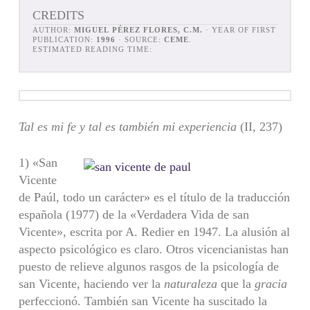
CREDITS
AUTHOR:
MIGUEL PÉREZ FLORES, C.M.
· YEAR OF FIRST
PUBLICATION:
1996
· SOURCE:
CEME
.
ESTIMATED READING TIME:
Tal es mi fe y tal es también mi experiencia
(II, 237)
1) «San
Vicente
de Paúl, todo un carácter» es el título de la traducción
espa­ñola (1977) de la «Verdadera Vida de san
Vicente», escrita por A. Redier en 1947. La alusión al
aspecto psicológico es claro. Otros vicencianistas han
puesto de relieve algunos rasgos de la psicología de
san Vicente, haciendo ver la
natu­
raleza
que la
gracia
perfeccionó. También san Vicente ha suscitado la