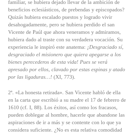
familiar, se hubiera dejado llevar de la ambición de
beneficios eclesiásticos, de prebendas y episcopados?
Quizás hubiera escalado puestos y logrado vivir
desahogadamente, pero se hubiera perdi­do el san
Vicente de Paúl que ahora veneramos y admiramos,
hubiera dado al traste con su verdadera vocación. Su
experiencia le inspiró este anatema:
¡Desgraciado sí,
desgraciado el misionero que quiera apegarse a los
bie­nes perecederos de esta vida! Pues se verá
apresado por ellos, clavado por estas espinas y atado
por las ligaduras…!
(XI, 773).
2ª. «La honesta retirada». San Vicente habló de ella
en la carta que escri­bió a su madre el 17 de febrero de
1610 (cf. I, 88). Los éxitos, así como los fracasos,
pueden doblegar al hombre, hacerle que abandone las
as­piraciones de ir a más y se contente con lo que ya
considera suficiente. ¿No es esta relativa comodidad