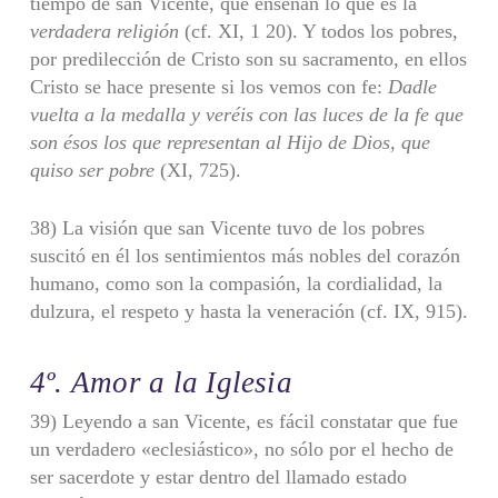
tiempo de san Vicente, que enseñan lo que es la
verdadera religión
(cf. XI, 1 20). Y todos los pobres,
por predilección de Cristo son su sacramento, en ellos
Cristo se hace presente si los vemos con fe:
Dadle
vuelta a la medalla y veréis con las luces de
la fe que
son ésos los que representan al Hijo de Dios, que
quiso ser pobre
(XI, 725).
38) La visión que san Vicente tuvo de los pobres
suscitó en él los sentimien­tos más nobles del corazón
humano, como son la compasión, la cordialidad, la
dulzura, el respeto y hasta la veneración (cf. IX, 915).
4º. Amor a la Iglesia
39) Leyendo a san Vicente, es fácil constatar que fue
un verdadero «ecle­siástico», no sólo por el hecho de
ser sacerdote y estar dentro del llamado estado