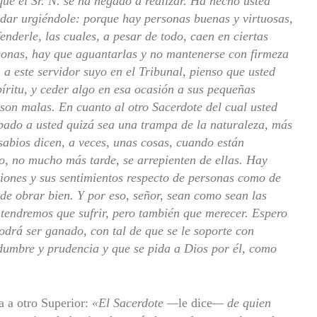
que el Sr. N. se ha negado a realizar. Ha hecho usted
ndar urgiéndole: porque hay personas buenas y virtuosas,
nderle, las cuales, a pesar de todo, caen en ciertas
rsonas, hay que aguantarlas y no mantenerse con firmeza
 a este servidor suyo en el Tribunal, pienso que usted
íritu, y ceder algo en esa ocasión a sus pequeñas
 son malas. En cuanto al otro Sacerdote del cual usted
pado a usted quizá sea una trampa de la naturaleza, más
sabios dicen, a veces, unas cosas, cuando están
o, no mucho más tarde, se arrepienten de ellas. Hay
siones y sus sentimientos respecto de personas como de
 de obrar bien. Y por eso, señor, sean como sean las
tendremos que sufrir, pero también que merecer. Espero
odrá ser ganado, con tal de que se le soporte con
dumbre y prudencia y que se pida a Dios por él, como
a a otro Superior:
«El Sacerdote —
le dice
— de quien