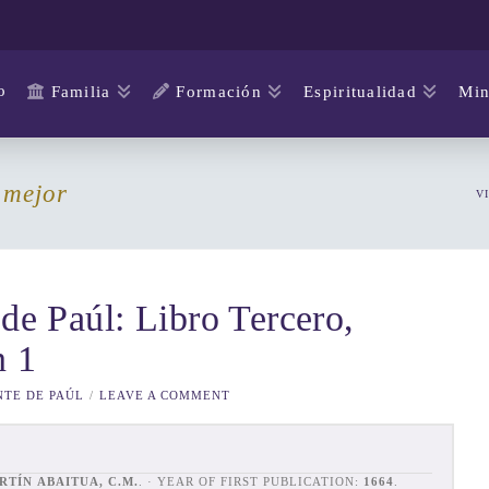
o
Familia
Formación
Espiritualidad
Min
 mejor
V
de Paúl: Libro Tercero,
n 1
NTE DE PAÚL
LEAVE A COMMENT
RTÍN ABAITUA, C.M.
. · YEAR OF FIRST PUBLICATION:
1664
.