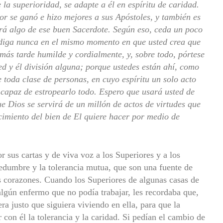
la superioridad, se adapte a él en espíritu de caridad.
or se ganó e hizo mejores a sus Apóstoles, y también es
irá algo de ese buen Sacerdote. Según eso, ceda un poco
adiga nunca en el mismo momento en que usted crea que
 más tarde humilde y cordialmente, y, sobre todo, pórtese
ed y él división alguna; porque ustedes están ahí, como
e toda clase de personas, en cuyo espíritu un solo acto
a capaz de estropearlo todo. Espero que usará usted de
e Dios se servirá de un millón de actos de virtudes que
imiento del bien de El quiere hacer por medio de
 sus cartas y de viva voz a los Superiores y a los
edumbre y la tolerancia mutua, que son una fuente de
s corazones. Cuando los Superiores de algunas casas de
algún enfermo que no podía trabajar, les recordaba que,
a justo que siguiera viviendo en ella, para que la
con él la tolerancia y la caridad. Si pedían el cambio de