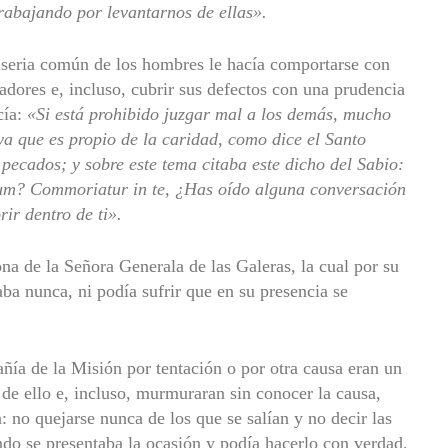
rabajando por levantarnos de ellas».
iseria común de los hombres le hacía comportarse con
ores e, incluso, cubrir sus defectos con una prudencia
cía:
«Si está prohibido juzgar mal a los demás, mucho
ya que es propio de la caridad, como dice el Santo
pecados; y sobre este tema citaba este dicho del Sabio:
um? Commoriatur in te, ¿Has oído alguna conversación
ir dentro de ti».
na de la Señora Generala de las Galeras, la cual por su
ba nunca, ni podía sufrir que en su presencia se
.
ía de la Misión por tentación o por otra causa eran un
de ello e, incluso, murmuraran sin conocer la causa,
: no quejarse nunca de los que se salían y no decir las
ndo se presentaba la ocasión y podía hacerlo con verdad,