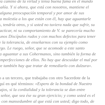
va camino de la virtud y tenía buena fama en el mundo
añía. Y si ahora, que está con nosotros, mantiene el
on alguna preocupación temporal y por amor de sus
na molestia a los que están con él, hay que aguantarle
, tendría otros, y si usted no tuviera nada que sufrir, su
cticar, ni su comportamiento de V. se parecería mucho
 unos Discípulos rudos y con muchos defectos para tener
 la tolerancia, de enseñarnos con su ejemplo como
rgo. Le ruego, señor, que se acomode a este santo
a aguantar a sus Cohermanos, sino también la forma de
imperfecciones de ellos. No hay que descuidar el mal por
ue también hay que tratar de remediarlo con dulzura».
 a un tercero, que trabajaba con otro Sacerdote de la
quí en qué términos:
«Espero de la bondad de Nuestro
jos, si la cordialidad y la tolerancia se dan entre
señor, que sea ése su gran ejercicio; y como usted es el
o con mansedumbre al que está con usted; digo todo, de