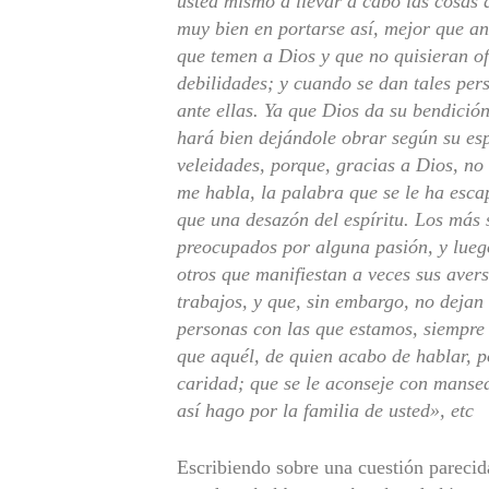
usted mismo a llevar a cabo las cosas 
muy bien en portarse así, mejor que a
que temen a Dios y que no quisieran ofe
debilidades; y cuando se dan tales pe
ante ellas. Ya que Dios da su bendición
hará bien dejándole obrar según su esp
veleidades, porque, gracias a Dios, no
me habla, la palabra que se le ha esca
que una desazón del espíritu. Los más 
preocupados por alguna pasión, y lueg
otros que manifiestan a veces sus aver
trabajos, y que, sin embargo, no dejan
personas con las que estamos, siempre 
que aquél, de quien acabo de hablar, p
caridad; que se le aconseje con manse
así hago por la familia de usted», etc
Escribiendo sobre una cuestión parecid