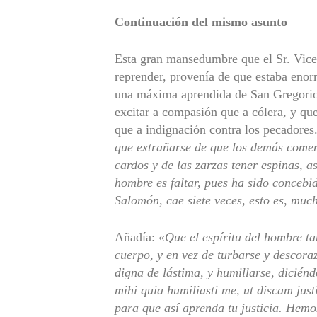
Continuación del mismo asunto
Esta gran mansedumbre que el Sr. Vicen
reprender, provenía de que estaba eno
una máxima aprendida de San Gregorio, 
excitar a compasión que a cólera, y qu
que a indignación contra los pecadores
que extrañarse de que los demás coment
cardos y de las zarzas tener espinas, as
hombre es faltar, pues ha sido concebi
Salomón, cae siete veces, esto es, much
Añadía:
«Que el espíritu del hombre t
cuerpo, y en vez de turbarse y descora
digna de lástima, y humillarse, dicié
mihi quia humiliasti me, ut discam just
para que así aprenda tu justicia. Hem