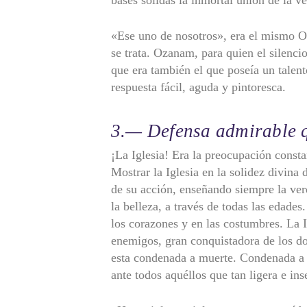
bases sólidas la inmortal unión de la ve
«Ese uno de nosotros», era el mismo O
se trata. Ozanam, para quien el silenci
que era también el que poseía un talen
respuesta fácil, aguda y pintoresca.
3.— Defensa admirable q
¡La Iglesia! Era la preocupación consta
Mostrar la Iglesia en la solidez divina
de su acción, enseñando siempre la ve
la belleza, a través de todas las edade
los corazones y en las costumbres. La I
enemigos, gran conquistadora de los d
esta condenada a muerte. Condenada a m
ante todos aquéllos que tan ligera e in