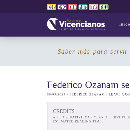
Inici
Saber más para servir
Federico Ozanam se
09/03/2024
FEDERICO OZANAM
LEAVE A C
CREDITS
AUTHOR:
PATIVILCA
· YEAR OF FIRST PU
ESTIMATED READING TIME: