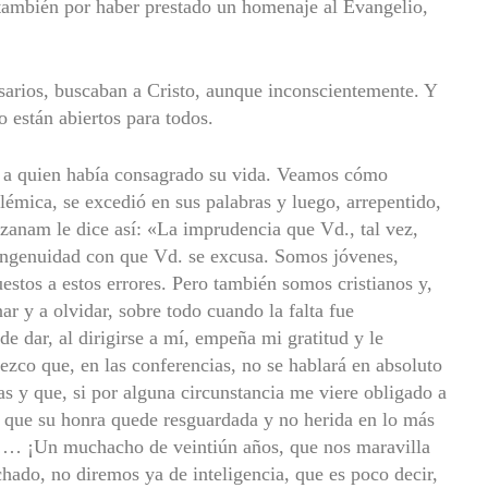
también por haber prestado un homenaje al Evangelio,
sarios, buscaban a Cristo, aunque inconscientemente. Y
o están abiertos para todos.
, a quien había consagrado su vida. Veamos cómo
olémica, se excedió en sus palabras y luego, arrepentido,
Ozanam le dice así: «La imprudencia que Vd., tal vez,
 ingenuidad con que Vd. se excusa. Somos jóvenes,
estos a estos errores. Pero también somos cristianos y,
r y a olvidar, sobre todo cuando la falta fue
 dar, al dirigirse a mí, empeña mi gratitud y le
ezco que, en las conferencias, no se hablará en absoluto
s y que, si por alguna circunstancia me viere obligado a
a que su honra quede resguardada y no herida en lo más
… ¡Un muchacho de veintiún años, que nos maravilla
hado, no diremos ya de inteligencia, que es poco decir,