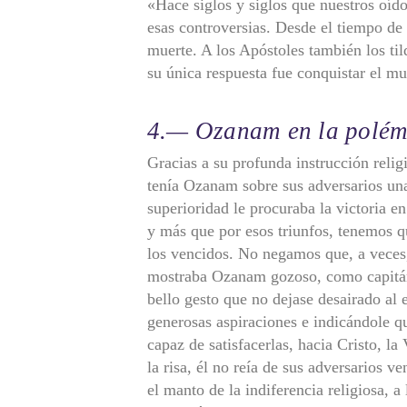
«Hace siglos y siglos que nuestros oído
esas controversias. Desde el tiempo de
muerte. A los Apóstoles también los til
su única respuesta fue conquistar el m
4.— Ozanam en la polémi
Gracias a su profunda instrucción religi
tenía Ozanam sobre sus adversarios un
superioridad le procuraba la victoria e
y más que por esos triunfos, tenemos 
los vencidos. No negamos que, a veces, 
mostraba Ozanam gozoso, como capitán 
bello gesto que no dejase desairado al
generosas aspiraciones e indicándole qu
capaz de satisfacerlas, hacia Cristo, l
la risa, él no reía de sus adversarios 
el manto de la indiferencia religiosa, 