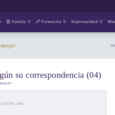
o
Familia
Formación
Espiritualidad
Min
 mejor
FE
gún su correspondencia (04)
OMMENT
BLICATION:
1957
.