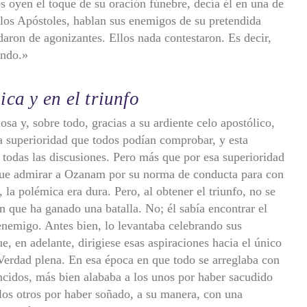
s oyen el toque de su oración fúnebre, decía él en una de
 los Apóstoles, hablan sus enemigos de su pretendida
daron de agonizantes. Ellos nada contestaron. Es decir,
undo.»
ca y en el triunfo
osa y, sobre todo, gracias a su ardiente celo apostólico,
a superioridad que todos podían comprobar, y esta
n todas las discusiones. Pero más que por esa superioridad
que admirar a Ozanam por su norma de conducta para con
la polémica era dura. Pero, al obtener el triunfo, no se
que ha ganado una batalla. No; él sabía encontrar el
 enemigo. Antes bien, lo levantaba celebrando sus
e, en adelante, dirigiese esas aspiraciones hacia el único
a Verdad plena. En esa época en que todo se arreglaba con
vencidos, más bien alababa a los unos por haber sacudido
a los otros por haber soñado, a su manera, con una