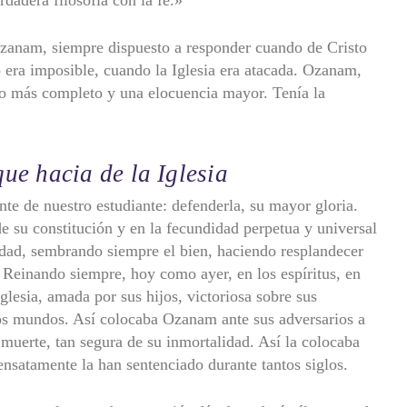
rdadera filosofía con la fe.»
zanam, siempre dispuesto a responder cuando de Cristo
o era imposible, cuando la Iglesia era atacada. Ozanam,
to más completo y una elocuencia mayor. Tenía la
ue hacia de la Iglesia
nte de nuestro estudiante: defenderla, su mayor gloria.
 de su constitución y en la fecundidad perpetua y universal
rdad, sembrando siempre el bien, haciendo resplandecer
s. Reinando siempre, hoy como ayer, en los espíritus, en
glesia, amada por sus hijos, victoriosa sobre sus
os mundos. Así colocaba Ozanam ante sus adversarios a
uerte, tan segura de su inmortalidad. Así la colocaba
sensatamente la han sentenciado durante tantos siglos.