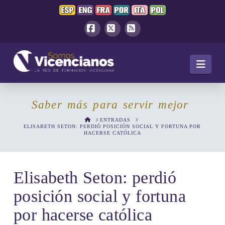
Facebook
X
RSS
Navi
Saber más para servir mejor
HOME
ENTRADAS
ELISABETH SETON: PERDIÓ POSICIÓN SOCIAL Y FORTUNA POR
HACERSE CATÓLICA
Elisabeth Seton: perdió
posición social y fortuna
por hacerse católica