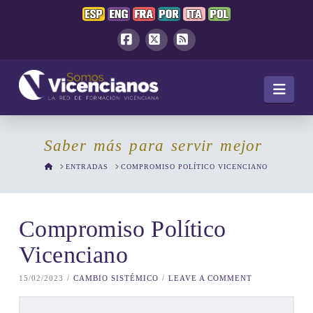
Facebook
X
RSS
Navi
Saber más para servir mejor
HOME
ENTRADAS
COMPROMISO POLÍTICO VICENCIANO
Compromiso Político
Vicenciano
15/02/2023
CAMBIO SISTÉMICO
LEAVE A COMMENT