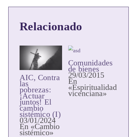
Relacionado
Comunidades
de bienes
29/03/2015
AIC, Contra
En
las
«Espiritualidad
pobrezas:
vicenciana»
¡Actuar
juntos! El
cambio
sistémico (I)
03/01/2024
En «Cambio
sistémico»