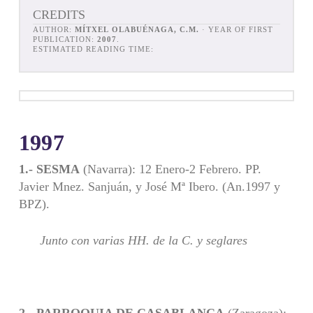
CREDITS
AUTHOR:
MÍTXEL OLABUÉNAGA, C.M.
· YEAR OF FIRST
PUBLICATION:
2007
.
ESTIMATED READING TIME:
1997
1.- SESMA
(Navarra): 12 Enero-2 Febrero. PP.
Javier Mnez. Sanjuán, y José Mª Ibero. (An.1997 y
BPZ).
Junto con varias HH. de la C. y seglares
2.- PARROQUIA DE CASABLANCA
(Zaragoza):