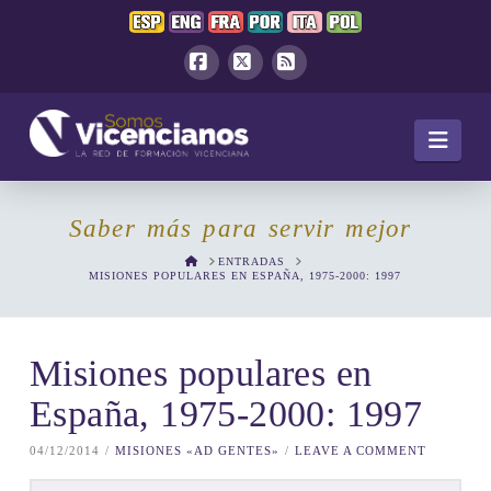
Facebook
X
RSS
Navi
Saber más para servir mejor
HOME
ENTRADAS
MISIONES POPULARES EN ESPAÑA, 1975-2000: 1997
Misiones populares en
España, 1975-2000: 1997
04/12/2014
MISIONES «AD GENTES»
LEAVE A COMMENT