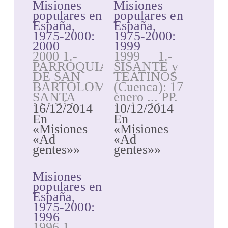
Misiones
Misiones
populares en
populares en
España,
España,
1975-2000:
1975-2000:
2000
1999
2000 1.-
1999 1.-
PARROQUIAS
SISANTE y
DE SAN
TEATINOS
BARTOLOMÉ,
(Cuenca): 17
SANTA
enero ... PP.
MARÍA y
Javier Mnez.
16/12/2014
10/12/2014
SAN
Sanjuan,
En
En
PEDRO
José Luis
«Misiones
«Misiones
(Benicarló,
Crespo,
«Ad
«Ad
Tarragona):
Bienvenido
gentes»»
gentes»»
15 enero-5
González,
febrero. PP.
Luis Mª
Misiones
José Vicente
Mnez.
populares en
Nacher, José
Sanjuan,
España,
Mulet,
Jesús Mª
1975-2000:
Amador
Egues y
1996
Bauza,
Jesús
1996 1.-