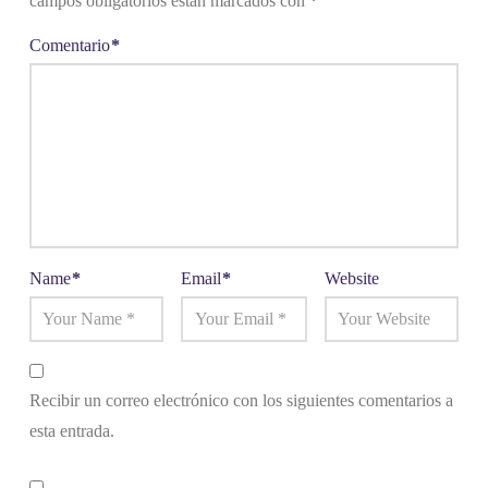
campos obligatorios están marcados con
*
(Alicante):
21 enero-4
Comentario
*
febrero. PP.
Juan
Amengual y
Vicente
Natzer. (An.
1996…
Name
*
Email
*
Website
Recibir un correo electrónico con los siguientes comentarios a
esta entrada.