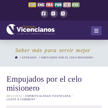
Facebook
X
RSS
Navi
Saber más para servir mejor
HOME
ENTRADAS
EMPUJADOS POR EL CELO MISIONERO
Empujados por el celo
misionero
08/12/2014
ESPIRITUALIDAD VICENCIANA
LEAVE A COMMENT