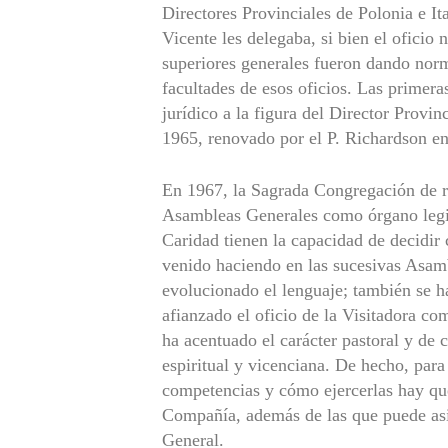
Directores Provinciales de Polonia e It
Vicente les delegaba, si bien el oficio
superiores generales fueron dando norm
facultades de esos oficios. Las primer
jurídico a la figura del Director Provin
1965, renovado por el P. Richardson e
En 1967, la Sagrada Congregación de re
Asambleas Generales como órgano legis
Caridad tienen la capacidad de decidir 
venido haciendo en las sucesivas Asamb
evolucionado el lenguaje; también se h
afianzado el oficio de la Visitadora co
ha acentuado el carácter pastoral y de 
espiritual y vicenciana. De hecho, para
competencias y cómo ejercerlas hay que
Compañía, además de las que puede asi
General.