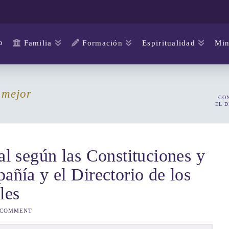
o
Familia
Formación
Espiritualidad
Min
 mejor
CON
EL D
al según las Constituciones y
añía y el Directorio de los
les
 COMMENT