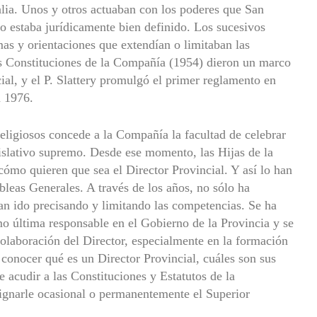
alia. Unos y otros actuaban con los poderes que San
 no estaba jurídicamente bien definido. Los sucesivos
as y orientaciones que extendían o limitaban las
as Constituciones de la Compañía (1954) dieron un marco
cial, y el P. Slattery promulgó el primer reglamento en
n 1976.
ligiosos concede a la Compañía la facultad de celebrar
lativo supremo. Desde ese momento, las Hijas de la
cómo quieren que sea el Director Provincial. Y así lo han
leas Generales. A través de los años, no sólo ha
an ido precisando y limitando las competencias. Se ha
mo última responsable en el Gobierno de la Provincia y se
colaboración del Director, especialmente en la formación
 conocer qué es un Director Provincial, cuáles son sus
 acudir a las Constituciones y Estatutos de la
gnarle ocasional o permanentemente el Superior