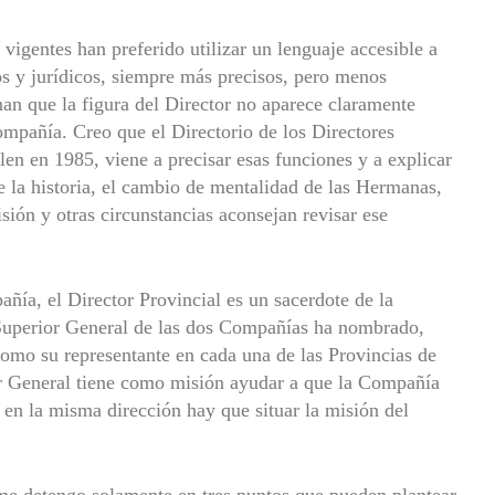
 vigentes han preferido utilizar un lenguaje accesible a
s y jurídicos, siempre más precisos, pero menos
nan que la figura del Director no aparece claramente
ompañía. Creo que el Directorio de los Directores
en en 1985, viene a precisar esas funciones y a explicar
e la historia, el cambio de mentalidad de las Hermanas,
sión y otras circunstancias aconsejan revisar ese
ñía, el Director Provincial es un sacerdote de la
Superior General de las dos Compañías ha nombrado,
como su representante en cada una de las Provincias de
ior General tiene como misión ayudar a que la Compañía
, en la misma dirección hay que situar la misión del
 me detengo solamente en tres puntos que pueden plantear