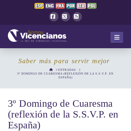
Facebook
X
RSS
Navi
Saber más para servir mejor
HOME
ENTRADAS
3º DOMINGO DE CUARESMA (REFLEXIÓN DE LA S.S.V.P. EN
ESPAÑA)
3º Domingo de Cuaresma
(reflexión de la S.S.V.P. en
España)