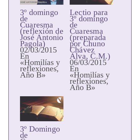
3º domingo
Lectio para
de
3º domingo
Cuaresma
de
(reflexión de
Cuaresma
José Antonio
(preparada
Pagola)
por Chuno
02/03/2015
Chávez
En
Alva, C.M.)
«Homilías y
06/03/2015
reflexiones,
En
Año B»
«Homilías y
reflexiones,
Año B»
3º Domingo
de