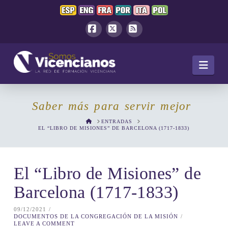
Facebook
X
RSS
Navi
Saber más para servir mejor
HOME
ENTRADAS
EL “LIBRO DE MISIONES” DE BARCELONA (1717-1833)
El “Libro de Misiones” de
Barcelona (1717-1833)
09/12/2021
DOCUMENTOS DE LA CONGREGACIÓN DE LA MISIÓN
LEAVE A COMMENT