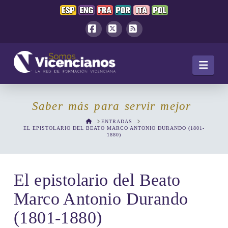
Facebook
X
RSS
Navi
Saber más para servir mejor
HOME
ENTRADAS
EL EPISTOLARIO DEL BEATO MARCO ANTONIO DURANDO (1801-
1880)
El epistolario del Beato
Marco Antonio Durando
(1801-1880)