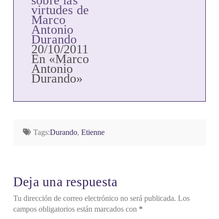
sobre las
de agosto de
virtudes de
1801 en
Marco
Mondovi
Antonio
(Italia). El
Durando
12 de junio
20/10/2011
de 1824 fue
En «Marco
ordenado
Antonio
sacerdote en
Durando»
la
Congregación
de la Misión.
Casi toda su
vida de
sacerdote la
Tags:
Durando
,
Etienne
pasó en
Turín, en…
Deja una respuesta
Tu dirección de correo electrónico no será publicada.
Los
campos obligatorios están marcados con
*