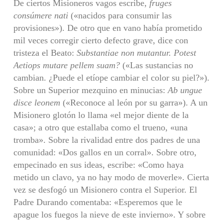
De ciertos Misioneros vagos escribe,
fruges
consúmere nati
(«nacidos para consumir las
provisiones»). De otro que en vano había prometido
mil veces corregir cierto defecto grave, dice con
tristeza el Beato:
Substantiae non mutantur.
Potest
Aetiops mutare pellem suam?
(«Las sustancias no
cambian. ¿Puede el etíope cambiar el color su piel?»).
Sobre un Superior mezquino en minucias:
Ab ungue
disce leonem
(«Reconoce al león por su garra»). A un
Misionero glotón lo llama «el mejor diente de la
casa»; a otro que estallaba como el trueno, «una
tromba». Sobre la rivalidad entre dos padres de una
comunidad: «Dos gallos en un corral». Sobre otro,
empecinado en sus ideas, escribe: «Como haya
metido un clavo, ya no hay modo de moverle». Cierta
vez se desfogó un Misionero contra el Superior. El
Padre Durando comentaba: «Esperemos que le
apague los fuegos la nieve de este invierno». Y sobre