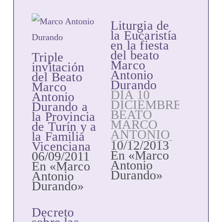
Liturgia de
la Eucaristía
en la fiesta
del beato
Triple
Marco
invitación
Antonio
del Beato
Durando
Marco
DÍA 10
Antonio
DICIEMBRE
Durando a
BEATO
la Provincia
MARCO
de Turín y a
ANTONIO
la Familia
DURANDO
10/12/2013
Vicenciana
Presbítero,
En «Marco
06/09/2011
Memoria El
Antonio
En «Marco
bienaventurado
Durando»
Antonio
Marco
Durando»
Antonio
Durando
Decreto
nació el 22