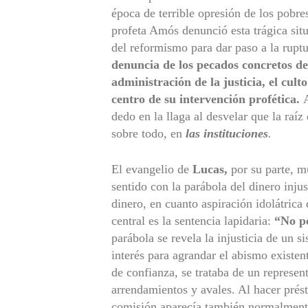
época de terrible opresión de los pobres
profeta Amós denunció esta trágica sit
del reformismo para dar paso a la ruptu
denuncia de los pecados concretos del 
administración de la justicia, el culto
centro de su intervención profética.
A
dedo en la llaga al desvelar que la raíz
sobre todo, en
las instituciones
.
El evangelio de
Lucas,
por su parte, mu
sentido con la parábola del dinero inju
dinero, en cuanto aspiración idolátrica
central es la sentencia lapidaria:
“No po
parábola se revela la injusticia de un 
interés para agrandar el abismo existen
de confianza, se trataba de un represen
arrendamientos y avales. Al hacer prés
comisión aparecía también normalmente e