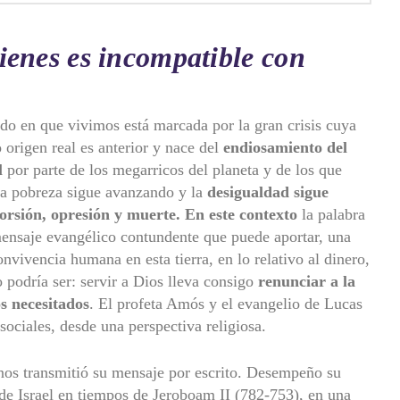
enes es incompatible con
do en que vivimos está marcada por la gran crisis cuya
 origen real es anterior y nace del
endiosamiento del
l
por parte de los megarricos del planeta y de los que
la pobreza sigue avanzando y la
desigualdad sigue
torsión, opresión y muerte.
En este contexto
la palabra
ensaje evangélico contundente que puede aportar, una
convivencia humana en esta tierra, en lo relativo al dinero,
 podría ser: servir a Dios lleva consigo
renunciar a la
s necesitados
. El profeta Amós y el evangelio de Lucas
ociales, desde una perspectiva religiosa.
 nos transmitió su mensaje por escrito. Desempeño su
 de Israel en tiempos de Jeroboam II (782-753), en una