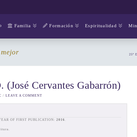
o
Familia
Formación
Espiritualidad
Min
 mejor
25º
. (José Cervantes Gabarrón)
C
LEAVE A COMMENT
 YEAR OF FIRST PUBLICATION:
2016
.
itura.