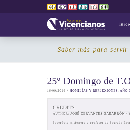
Inici
Saber más para servir
25º Domingo de T.O
16/09/2016
HOMILÍAS Y REFLEXIONES, AÑO 
CREDITS
AUTHOR:
JOSÉ CERVANTES GABARRÓN
·
Sacerdote misionero y profesor de Sagrada Escr