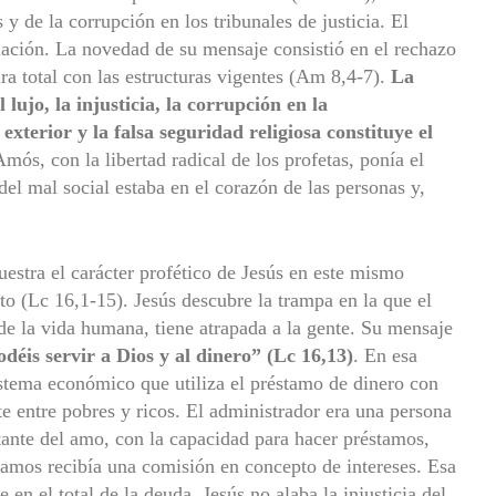
 y de la corrupción en los tribunales de justicia. El
uación. La novedad de su mensaje consistió en el rechazo
ra total con las estructuras vigentes (Am 8,4-7).
La
lujo, la injusticia, la corrupción en la
 exterior y la falsa seguridad religiosa constituye el
mós, con la libertad radical de los profetas, ponía el
 del mal social estaba en el corazón de las personas y,
estra el carácter profético de Jesús en este mismo
sto (Lc 16,1-15). Jesús descubre la trampa en la que el
 de la vida humana, tiene atrapada a la gente. Su mensaje
déis servir a Dios y al dinero” (Lc 16,13)
. En esa
sistema económico que utiliza el préstamo de dinero con
te entre pobres y ricos. El administrador era una persona
tante del amo, con la capacidad para hacer préstamos,
tamos recibía una comisión en concepto de intereses. Esa
n el total de la deuda. Jesús no alaba la injusticia del