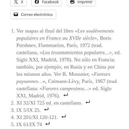
X
Facebook
Imprimir
Correo electrónico
Ver mapas al final del libro
«Les soul
è
vements
populaires en France au XVIIe si
è
cle»
, Boris
Porshnev, Flammarion, París, 1972 (trad.
castellana,
«Los levantamientos populares…»
, ed.
Siglo XXI, Madrid, 1978). No sólo en Francia;
también, por ejemplo, en Rusia y en China por
los mismos años. Ver R. Mousnier,
«Fureurs
paysannes…
«, Calmann-Lèvy, París, 1967 (trad.
castellana:
«Furores campesinos…»
ed. Siglo
XXI, Madrid, 1976).
XI 32/XI 725 ed. en castellano.
IX 5/IX 25.
XI 201/XI 120-121.
IX 61/IX 74