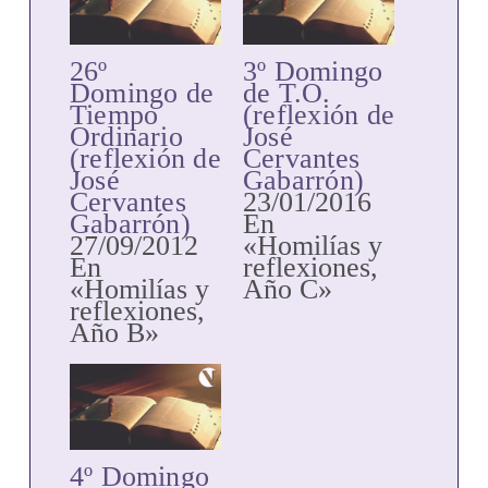
26º
3º Domingo
Domingo de
de T.O.
Tiempo
(reflexión de
Ordinario
José
(reflexión de
Cervantes
José
Gabarrón)
Cervantes
23/01/2016
Gabarrón)
En
27/09/2012
«Homilías y
En
reflexiones,
«Homilías y
Año C»
reflexiones,
Año B»
4º Domingo