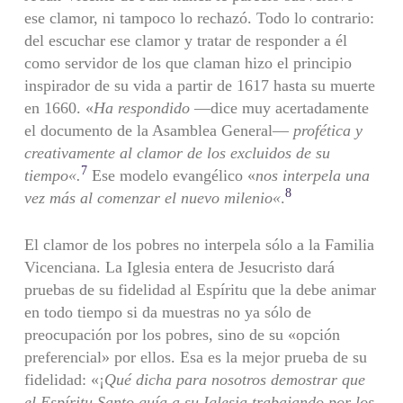
ese clamor, ni tampoco lo rechazó. Todo lo contrario:
del escuchar ese clamor y tratar de responder a él
como servidor de los que claman hizo el principio
inspirador de su vida a partir de 1617 hasta su muerte
en 1660. «
Ha respondido
—dice muy acertadamente
el documento de la Asamblea General—
profética y
creativamente al clamor de los excluidos de su
7
tiempo
«
.
Ese modelo evangélico «
nos interpela una
8
vez más al comenzar el nuevo milenio
«
.
El clamor de los pobres no interpela sólo a la Familia
Vicenciana. La Iglesia entera de Jesucristo dará
pruebas de su fidelidad al Espíritu que la debe animar
en todo tiempo si da muestras no ya sólo de
preocupación por los pobres, sino de su «opción
preferencial» por ellos. Esa es la mejor prueba de su
fidelidad: «¡
Qué dicha para nosotros demostrar que
el Espíritu Santo guía a su Iglesia trabajando por los