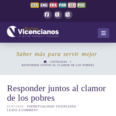
Facebook
X
RSS
Navi
Saber más para servir mejor
HOME
ENTRADAS
RESPONDER JUNTOS AL CLAMOR DE LOS POBRES
Responder juntos al clamor
de los pobres
05/07/2026
ESPIRITUALIDAD VICENCIANA
LEAVE A COMMENT