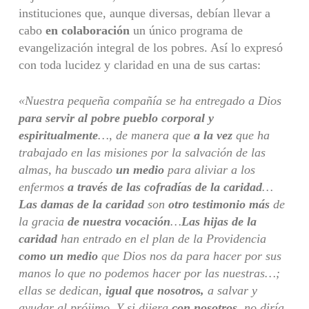
instituciones que, aunque diversas, debían llevar a
cabo
en colaboración
un único programa de
evangelización integral de los pobres. Así lo expresó
con toda lucidez y claridad en una de sus cartas:
«
Nuestra pequeña compañía se ha entregado a Dios
para servir al pobre pueblo corporal y
espiritualmente
…, de manera que
a la vez
que ha
trabajado en las misiones por la salvación de las
almas, ha buscado
un medio
para aliviar a los
enfermos
a través de las cofradías de la caridad
…
Las damas de la caridad
son
otro testimonio más
de
la gracia
de nuestra vocación
…
Las hijas de la
caridad
han entrado en el plan de la Providencia
como un medio
que Dios nos da para hacer por sus
manos lo que no podemos hacer por las nuestras…;
ellas se dedican,
igual que nosotros,
a salvar y
ayudar al prójimo. Y si dijera
con nosotros
, no diría