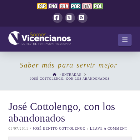
Facebook
X
RSS
Navi
Saber más para servir mejor
HOME
ENTRADAS
JOSÉ COTTOLENGO, CON LOS ABANDONADOS
José Cottolengo, con los
abandonados
03/07/2011
JOSÉ BENITO COTTOLENGO
LEAVE A COMMENT