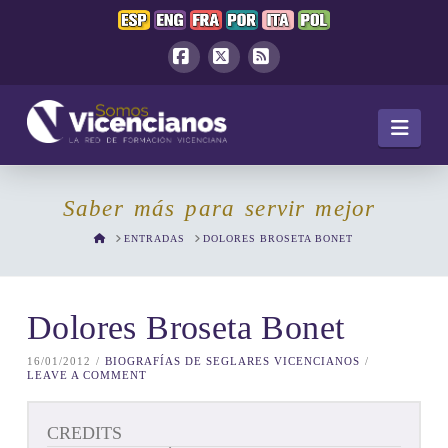
Facebook
X
RSS
Navi
Saber más para servir mejor
HOME
ENTRADAS
DOLORES BROSETA BONET
Dolores Broseta Bonet
16/01/2012
BIOGRAFÍAS DE SEGLARES VICENCIANOS
LEAVE A COMMENT
CREDITS