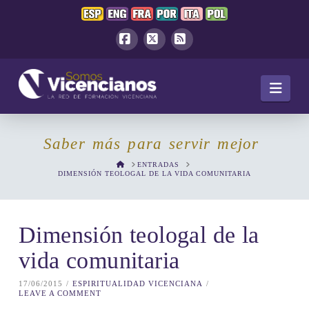
Facebook
X
RSS
Navi
Saber más para servir mejor
HOME
ENTRADAS
DIMENSIÓN TEOLOGAL DE LA VIDA COMUNITARIA
Dimensión teologal de la
vida comunitaria
17/06/2015
ESPIRITUALIDAD VICENCIANA
LEAVE A COMMENT