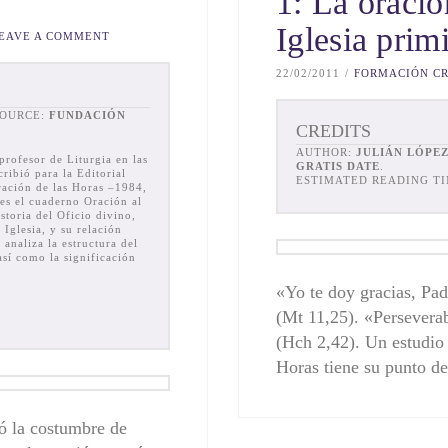
1: La oració
Iglesia prim
EAVE A COMMENT
22/02/2011
FORMACIÓN CR
SOURCE:
FUNDACIÓN
CREDITS
AUTHOR:
JULIÁN LÓPE
profesor de Liturgia en las
GRATIS DATE
.
ribió para la Editorial
ESTIMATED READING TI
ración de las Horas –1984,
 es el cuaderno Oración al
storia del Oficio divino,
 Iglesia, y su relación
 analiza la estructura del
sí como la significación
«Yo te doy gracias, Padr
(Mt 11,25). «Persevera
(Hch 2,42). Un estudio 
Horas tiene su punto d
ió la costumbre de