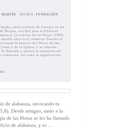
Z MARTÍN
· SOURCE:
FUNDACIÓN
spaña, antes profesor de Liturgia en las
de Burgos, escribió para la Editorial
alamanca, La oración de las Horas –1984,
 aquella obra es el cuaderno Oración al
 recuerda la historia del Oficio divino,
Cristo y de la Iglesia, y su relación
 Se describe y analiza la estructura del
lo componen, así como la significación
ME:
cio de alabanza, invocando tu
,8). Desde antiguo, tanto a la
gia de las Horas se les ha llamado
ificio de alabanza, y es …