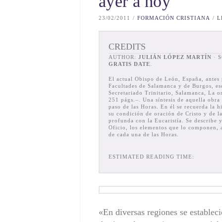
ayer a hoy
23/02/2011
FORMACIÓN CRISTIANA
L
CREDITS
AUTHOR:
JULIÁN LÓPEZ MARTÍN
· 
GRATIS DATE
.
El actual Obispo de León, España, antes 
Facultades de Salamanca y de Burgos, esc
Secretariado Trinitario, Salamanca, La o
251 págs.–. Una síntesis de aquella obra
paso de las Horas. En él se recuerda la hi
su condición de oración de Cristo y de la
profunda con la Eucaristía. Se describe y
Oficio, los elementos que lo componen, a
de cada una de las Horas.
ESTIMATED READING TIME:
«En diversas regiones se establec