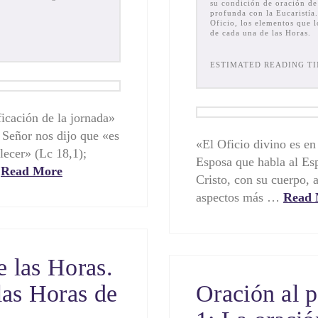
su condición de oración de 
profunda con la Eucaristía.
Oficio, los elementos que 
de cada una de las Horas.
ESTIMATED READING TI
ficación de la jornada»
 Señor nos dijo que «es
«El Oficio divino es en
lecer» (Lc 18,1);
Esposa que habla al Esp
…
Read More
Cristo, con su cuerpo, 
aspectos más …
Read 
e las Horas.
las Horas de
Oración al p