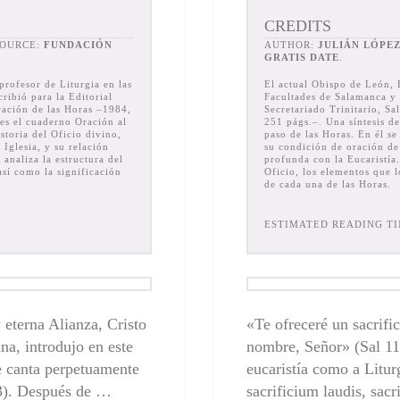
CREDITS
SOURCE:
FUNDACIÓN
AUTHOR:
JULIÁN LÓPE
GRATIS DATE
.
profesor de Liturgia en las
El actual Obispo de León, E
ribió para la Editorial
Facultades de Salamanca y 
ración de las Horas –1984,
Secretariado Trinitario, S
 es el cuaderno Oración al
251 págs.–. Una síntesis de
storia del Oficio divino,
paso de las Horas. En él se
 Iglesia, y su relación
su condición de oración de 
 analiza la estructura del
profunda con la Eucaristía.
sí como la significación
Oficio, los elementos que 
de cada una de las Horas.
ESTIMATED READING TI
eterna Alianza, Cristo
«Te ofreceré un sacrifi
na, introdujo en este
nombre, Señor» (Sal 115
se canta perpetuamente
eucaristía como a Litur
83). Después de …
sacrificium laudis, sacr