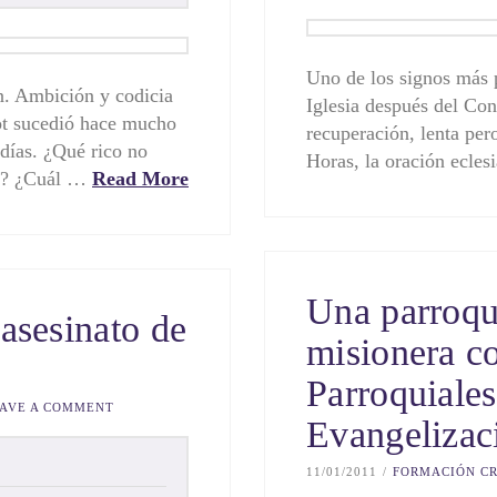
Uno de los signos más p
. Ambición y codicia
Iglesia después del Conc
bot sucedió hace mucho
recuperación, lenta pero
 días. ¿Qué rico no
Horas, la oración ecle
no? ¿Cuál …
Read More
Una parroqu
 asesinato de
misionera co
Parroquiales
AVE A COMMENT
Evangelizac
11/01/2011
FORMACIÓN CR