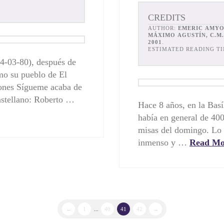
CREDITS
AUTHOR:
EMERIC AMYOT
MÁXIMO AGUSTÍN, C.M.
2001
.
ESTIMATED READING TI
24-03-80), después de
mo su pueblo de El
iones Sígueme acaba de
astellano: Roberto …
Hace 8 años, en la Basí
había en general de 400
misas del domingo. Lo 
inmenso y …
Read Mo
←
1
...
40
41
42
→