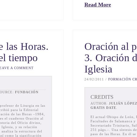
Read More
e las Horas.
Oración al p
el tiempo
3. Oración d
Iglesia
EAVE A COMMENT
24/02/2011
FORMACIÓN CR
SOURCE:
FUNDACIÓN
CREDITS
AUTHOR:
JULIÁN LÓPE
profesor de Liturgia en las
GRATIS DATE
.
ribió para la Editorial
ración de las Horas –1984,
El actual Obispo de León, E
 es el cuaderno Oración al
Facultades de Salamanca y 
storia del Oficio divino,
Secretariado Trinitario, S
 Iglesia, y su relación
251 págs.–. Una síntesis de
 analiza la estructura del
paso de las Horas. En él se
sí como la significación