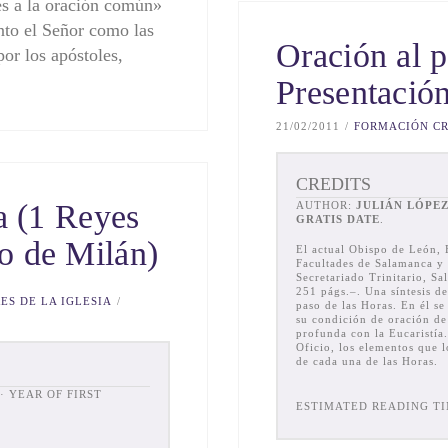
es a la oración común»
to el Señor como las
Oración al p
or los apóstoles,
Presentació
21/02/2011
FORMACIÓN CR
CREDITS
ta (1 Reyes
AUTHOR:
JULIÁN LÓPE
GRATIS DATE
.
o de Milán)
El actual Obispo de León, E
Facultades de Salamanca y 
Secretariado Trinitario, S
251 págs.–. Una síntesis de
ES DE LA IGLESIA
paso de las Horas. En él se
su condición de oración de 
profunda con la Eucaristía.
Oficio, los elementos que 
de cada una de las Horas.
ESTIMATED READING TI