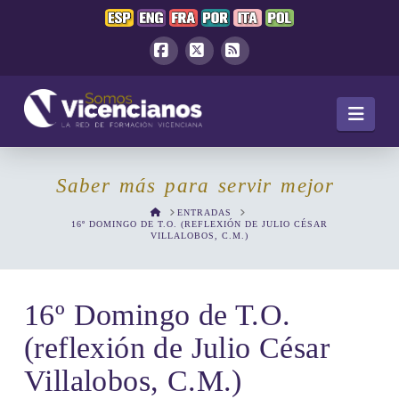
Facebook
X
RSS
Navi
Saber más para servir mejor
HOME
ENTRADAS
16º DOMINGO DE T.O. (REFLEXIÓN DE JULIO CÉSAR
VILLALOBOS, C.M.)
16º Domingo de T.O.
(reflexión de Julio César
Villalobos, C.M.)