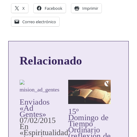
X
Facebook
Imprimir
Correo electrónico
Relacionado
Enviados
«Ad
15º
Gentes»
Domingo de
07/02/2015
Tiempo
En
Ordinario
«Espiritualidad
(reflexión de