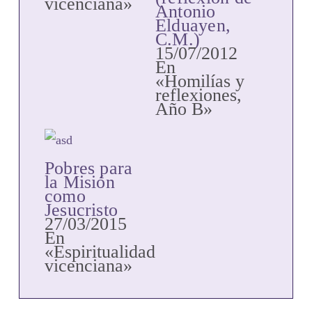
vicenciana»
Antonio
Elduayen,
C.M.)
15/07/2012
En
«Homilías y
reflexiones,
Año B»
Pobres para
la Misión
como
Jesucristo
27/03/2015
En
«Espiritualidad
vicenciana»