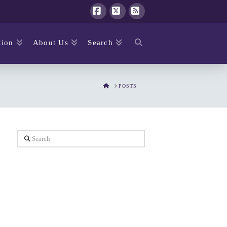
Facebook
X
RSS
ion
About Us
Search
HOME
POSTS
Search