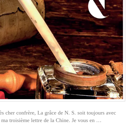
s cher confrère, La grâce de N. S. soit toujours avec
 ma troisième lettre de la Chine. Je vous en …