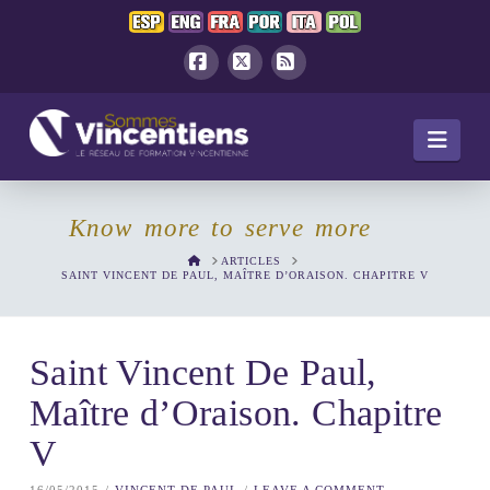
Facebook
X
RSS
Navi
Know more to serve more
HOME
ARTICLES
SAINT VINCENT DE PAUL, MAÎTRE D’ORAISON. CHAPITRE V
Saint Vincent De Paul,
Maître d’Oraison. Chapitre
V
16/05/2015
VINCENT DE PAUL
LEAVE A COMMENT