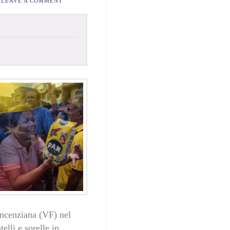
LEAVE A COMMENT
incenziana (VF) nel
elli e sorelle in