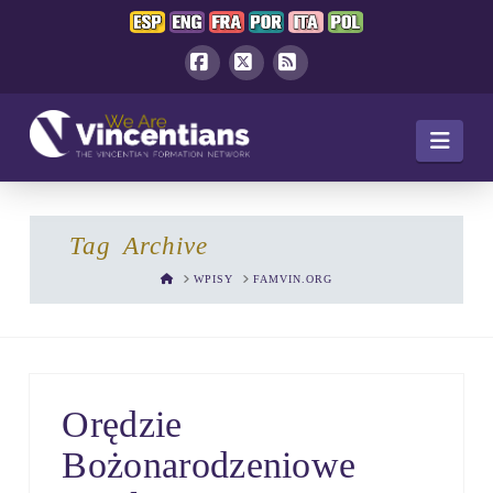
Facebook
X
RSS
Navi
Tag Archive
HOME
WPISY
FAMVIN.ORG
Orędzie
Bożonarodzeniowe