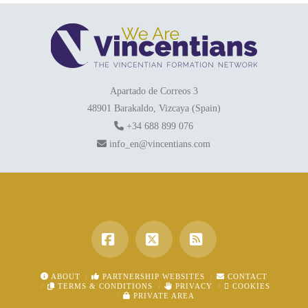
Apartado de Correos 3
48901 Barakaldo, Vizcaya (Spain)
+34 688 899 076
info_en@vincentians.com
Facebook
X
RSS
ABOUT
PARTNERSHIP WEBSITES
CONTACT
TERMS & CONDITIONS
PRIVACY
COOKIES
PRIVATE AREA