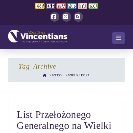
Facebook
X
RSS
Navi
Tag Archive
HOME
WPISY
WIELKI POST
List Przełożonego
Generalnego na Wielki