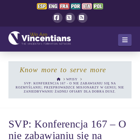
Facebook
X
RSS
Navi
Know more to serve more
HOME
WPISY
SVP: KONFERENCJA 167 - O NIE ZABAWIANIU SIĘ NA
ROZMYŚLANIU; PRZEPROWADZCE MISJONARZY W GENUI; NIE
ZANIEDBYWANIU ŻADNEJ OFIARY DLA DOBRA DUSZ.
SVP: Konferencja 167 – O
nie zabawianiu się na