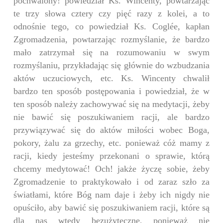
pochwalony! powiedział Ks. Wincenty, powtarzając
te trzy słowa cztery czy pięć razy z kolei, a to
odnośnie tego, co powiedział Ks. Cogl
é
e, kapłan
Zgromadzenia, powtarzając rozmyślanie, że bardzo
mało zatrzymał się na rozumowaniu w swym
rozmyślaniu, przykładając się głównie do wzbudzania
aktów uczuciowych, etc.
Ks. Wincenty chwalił
bardzo ten sposób postępowania i powiedział, że w
ten sposób należy zachowywać się na medytacji, żeby
nie bawić się poszukiwaniem racji, ale bardzo
przywiązywać się do aktów miłości wobec Boga,
pokory, żalu za grzechy, etc. ponieważ cóż mamy z
racji, kiedy jesteśmy przekonani o sprawie, którą
chcemy medytować! Och! jakże życzę sobie, żeby
Zgromadzenie to praktykowało i od zaraz szło za
światłami, które Bóg nam daje i żeby ich nigdy nie
opuściło, aby bawić się poszukiwaniem racji, które są
dla nas wtedy bezużyteczne, ponieważ nie