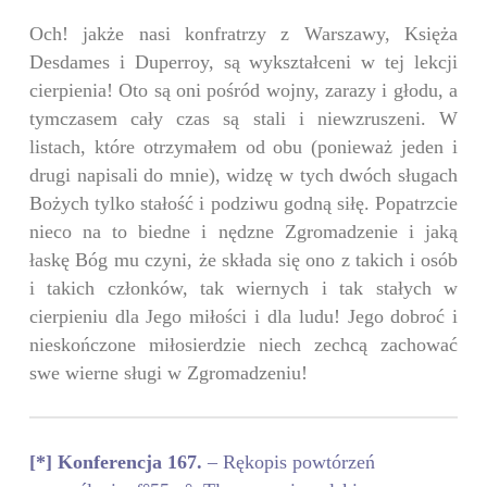
Och! jakże nasi konfratrzy z Warszawy, Księża
Desdames i Duperroy, są wykształceni w tej lekcji
cierpienia! Oto są oni pośród wojny, zarazy i głodu, a
tymczasem cały czas są stali i niewzruszeni. W
listach, które otrzymałem od obu (ponieważ jeden i
drugi napisali do mnie), widzę w tych dwóch sługach
Bożych tylko stałość i podziwu godną siłę. Popatrzcie
nieco na to biedne i nędzne Zgromadzenie i jaką
łaskę Bóg mu czyni, że składa się ono z takich i osób
i takich członków, tak wiernych i tak stałych w
cierpieniu dla Jego miłości i dla ludu! Jego dobroć i
nieskończone miłosierdzie niech zechcą zachować
swe wierne sługi w Zgromadzeniu!
[*] Konferencja 167.
– Rękopis powtórzeń