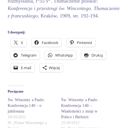
rozmyślania, f°55 v°. Tłumaczenie polskie:
Konferencje i przestrogi św. Wincentego. Tłumaczenie
z francuskiego
, Kraków, 1909, str. 192-194.
Udostępnij:
X
Facebook
Pinterest
Telegram
WhatsApp
Drukuj
E-mail
Więcej
Powiązane
Św. Wincenty a Paulo:
Św. Wincenty a Paulo:
Konferencja 149 – o
Konferencja 140 –
jubileuszu
Wiadomości z misji w
28/10/2012
Polsce i Berberii
W „Pisma Wincentego a
25/10/2012