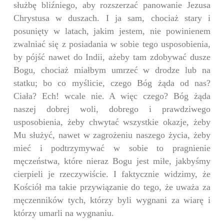
służbę bliźniego, aby rozszerzać panowanie Jezusa
Chrystusa w duszach. I ja sam, chociaż stary i
posunięty w latach, jakim jestem, nie powinienem
zwalniać się z posiadania w sobie tego usposobienia,
by pójść nawet do Indii, ażeby tam zdobywać dusze
Bogu, chociaż miałbym umrzeć w drodze lub na
statku; bo co myślicie, czego Bóg żąda od nas?
Ciała? Ech! wcale nie. A więc czego? Bóg żąda
naszej dobrej woli, dobrego i prawdziwego
usposobienia, żeby chwytać wszystkie okazje, żeby
Mu służyć, nawet w zagrożeniu naszego życia, żeby
mieć i podtrzymywać w sobie to pragnienie
męczeństwa, które nieraz Bogu jest miłe, jakbyśmy
cierpieli je rzeczywiście. I faktycznie widzimy, że
Kościół ma takie przywiązanie do tego, że uważa za
męczenników tych, którzy byli wygnani za wiarę i
którzy umarli na wygnaniu.