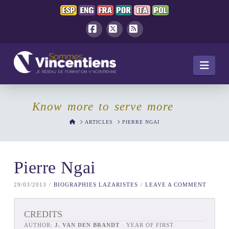
Facebook
X
RSS
Navi
Know more to serve more
HOME
ARTICLES
PIERRE NGAI
Pierre Ngai
29/03/2013
BIOGRAPHIES LAZARISTES
LEAVE A COMMENT
CREDITS
AUTHOR:
J. VAN DEN BRANDT
· YEAR OF FIRST