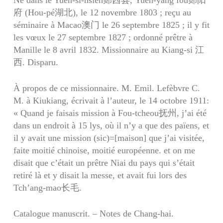
Né dans le Yuen-si-hsien郧西县, Yuen-yang fou郧阳
府 (Hou-pé湖北), le 12 novembre 1803 ; reçu au
séminaire à Macao澳门 le 26 septembre 1825 ; il y fit
les vœux le 27 septembre 1827 ; ordonné prêtre à
Manille le 8 avril 1832. Missionnaire au Kiang-si 江
西. Disparu.
À propos de ce missionnaire. M. Emil. Lefèbvre C.
M. à Kiukiang, écrivait à l’auteur, le 14 octobre 1911:
« Quand je faisais mission à Fou-tcheou抚州, j’ai été
dans un endroit à 15 lys, où il n’y a que des païens, et
il y avait une mission (sic)=[maison] que j’ai visitée,
faite moitié chinoise, moitié européenne. et on me
disait que c’était un prêtre Niai du pays qui s’était
retiré là et y disait la messe, et avait fui lors des
Tch’ang-mao长毛.
Catalogue manuscrit. – Notes de Chang-hai.