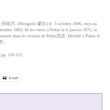
g 归化厅, (Mongolie 蒙古) le 5 octobre 1846; reçu au
mbre 1865; fit les vœux à Pekin le 6 janvier 1871; le
ionnaire dans le vicariat de Pekin北京. Décédé à Pekin le
栅栏.
 pp. 110-112.
E-mail