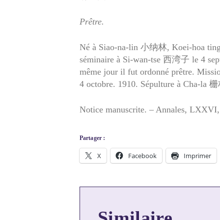
Prêtre.
Né à Siao-na-lin 小纳林, Koei-hoa tin
séminaire à Si-wan-tse 西湾子 le 4 septe
même jour il fut ordonné prêtre. Miss
4 octobre. 1910. Sépulture à Cha-la 
Notice manuscrite. – Annales, LXXVI,
Partager :
X
Facebook
Imprimer
Similaire