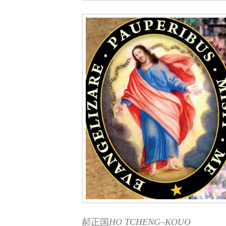
郝正国
H
O
T
CHENG
–
KOUO