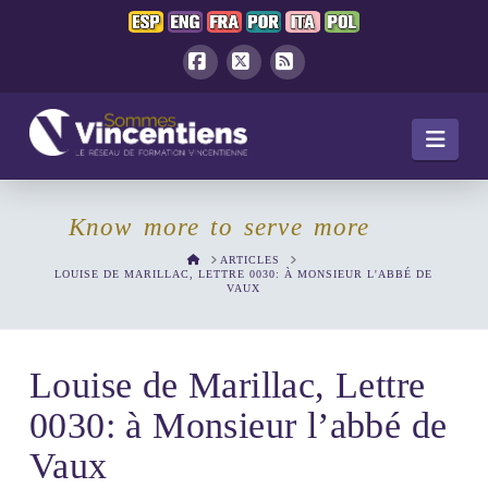
Facebook
X
RSS
Navi
Know more to serve more
HOME
ARTICLES
LOUISE DE MARILLAC, LETTRE 0030: À MONSIEUR L'ABBÉ DE
VAUX
Louise de Marillac, Lettre
0030: à Monsieur l’abbé de
Vaux