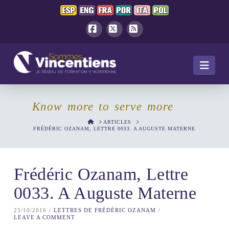
Facebook
X
RSS
Navi
Know more to serve more
HOME
ARTICLES
FRÉDÉRIC OZANAM, LETTRE 0033. A AUGUSTE MATERNE
Frédéric Ozanam, Lettre
0033. A Auguste Materne
25/10/2016
LETTRES DE FRÉDÉRIC OZANAM
LEAVE A COMMENT