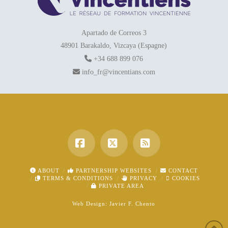
Apartado de Correos 3
48901 Barakaldo, Vizcaya (Espagne)
+34 688 899 076
info_fr@vincentians.com
Facebook
X
RSS
ABOUT
PARTNERSHIP WEBSITES
CONTACT
TERMS & CONDITIONS
PRIVACY
COOKIES
PRIVATE AREA
Web Design:
Javier F. Chento