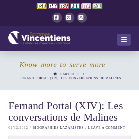
Facebook
X
RSS
Navi
Know more to serve more
HOME
ARTICLES
FERNAND PORTAL (XIV): LES CONVERSATIONS DE MALINES
Fernand Portal (XIV): Les
conversations de Malines
02/12/2012
BIOGRAPHIES LAZARISTES
LEAVE A COMMENT