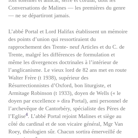
fois solennel et amical, serré et cordial, dont les
Conversations de Malines — les premières du genre
— ne se départiront jamais.
L’abbé Portal et Lord Halifax établissent un mémoire
des points d’union qui ressortiraient du
rapprochement des Trente- neuf Articles et du C. de
Trente, malgré les différences de formulation et
même les divergences doctrinales à l’intérieur de
l’anglicanisme. Le vieux lord de 82 ans met en route
Walter Frère (t 1938), supé­rieur des
Résurrectionnistes d’Oxford, bon liturgiste, et
Armitage Robinson (t 1933), doyen de Wells (« le
doyen par excellence » dira Portal), ami personnel de
l’archevêque de Cantorbéry, spécialiste des Pères de
4
l’Eglise
. L’abbé Portal rejoint Malines et siège au
côté du cardinal et de son vicaire général, Mgr Van
Roey, théologien sûr. Chacun sortira émerveillé de