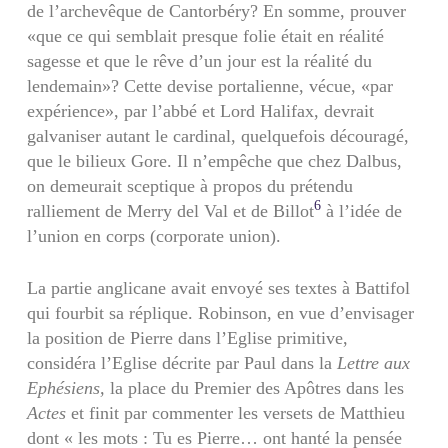
de l’archevêque de Cantorbéry? En somme, prouver
«que ce qui semblait presque folie était en réalité
sagesse et que le rêve d’un jour est la réalité du
lendemain»? Cette devise portalienne, vécue, «par
expérience», par l’abbé et Lord Halifax, devrait
galvaniser autant le cardinal, quelquefois découragé,
que le bilieux Gore. Il n’empêche que chez Dalbus,
on demeurait sceptique à propos du prétendu
6
ralliement de Merry del Val et de Billot
à l’idée de
l’union en corps (corporate union).
La partie anglicane avait envoyé ses textes à Battifol
qui fourbit sa réplique. Robinson, en vue d’envisager
la position de Pierre dans l’Eglise primitive,
considéra l’Eglise décrite par Paul dans la
Lettre
aux
Ephésiens,
la place du Premier des Apôtres dans les
Actes
et finit par commenter les versets de Matthieu
dont « les mots : Tu es Pierre… ont hanté la pensée