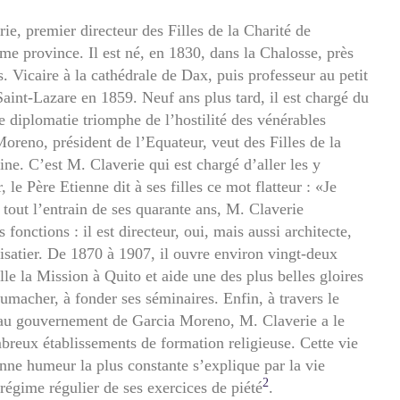
ie, premier directeur des Filles de la Charité de
ême province. Il est né, en 1830, dans la Chalosse, près
 Vicaire à la cathédrale de Dax, puis professeur au petit
Saint-Lazare en 1859. Neuf ans plus tard, il est chargé du
e diplomatie triomphe de l’hostilité des vénérables
Moreno, président de l’Equateur, veut des Filles de la
ne. C’est M. Claverie qui est chargé d’aller les y
, le Père Etienne dit à ses filles ce mot flatteur : «Je
out l’entrain de ses quarante ans, M. Claverie
onctions : il est directeur, oui, mais aussi architecte,
uisatier. De 1870 à 1907, il ouvre environ vingt-deux
alle la Mission à Quito et aide une des plus belles gloires
umacher, à fonder ses séminaires. Enfin, à travers le
 au gouvernement de Garcia Moreno, M. Claverie a le
reux établissements de formation religieuse. Cette vie
onne humeur la plus constante s’explique par la vie
2
régime régulier de ses exercices de piété
.