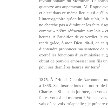
révolutionnaire du Morbihan. La séance
quatorze ans auparavant, M. Rogue avai
et c’est dans ce même lieu aussi qu’il a
l’interrogatoire qu’on lui fait subir, 
ne cherche pas à diminuer les faits risq
comme « prêtre réfractaire aux lois » et
heures. A l’audition de ce verdict, le
rends grâce, ô mon Dieu, dit-il, de ce 
d’entendre prononcer ma sentence de mor
exercé les fonctions d’un ministère aug
obtint de pouvoir embrasser son fils un
1
pour ses dernières heures sur terre
.
1875
. À l’Hôtel-Dieu de Narbonne , m
à 1866. Ses Instructions ont nourri de l
Charité. « Si dans la journée, on vous
faites-vous à tel moment ? Vous devez 
vais où sa voix m’appelle ; je prépare c