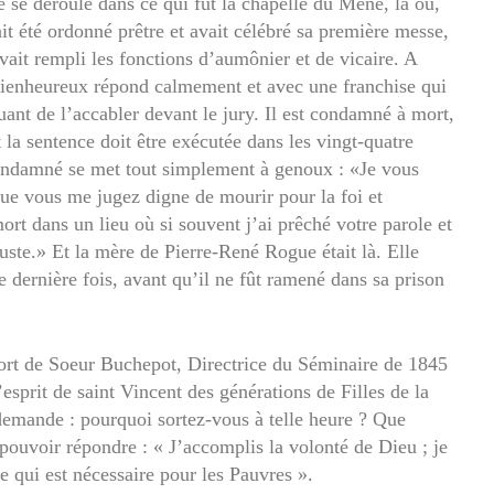
 se déroule dans ce qui fut la chapelle du Mené, là où,
t été ordonné prêtre et avait célébré sa première messe,
vait rempli les fonctions d’aumônier et de vicaire. A
le bienheureux répond calmement et avec une franchise qui
uant de l’accabler devant le jury. Il est condamné à mort,
 la sentence doit être exécutée dans les vingt-quatre
 condamné se met tout simplement à genoux : «Je vous
que vous me jugez digne de mourir pour la foi et
t dans un lieu où si souvent j’ai prêché votre parole et
uste.» Et la mère de Pierre-René Rogue était là. Elle
e dernière fois, avant qu’il ne fût ramené dans sa prison
ort de Soeur Buchepot, Directrice du Séminaire de 1845
’esprit de saint Vincent des générations de Filles de la
 demande : pourquoi sortez-vous à telle heure ? Que
pouvoir répondre : « J’accomplis la volonté de Dieu ; je
e qui est nécessaire pour les Pauvres ».