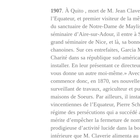
1907
. À Quito , mort de M. Jean Claver
l’Equateur, et premier visiteur de la m
du sanctuaire de Notre-Dame de Maylis.
séminaire d’Aire-sur-Adour, il entre à 
grand séminaire de Nice, et là, sa bonn
chanoines. Sur ces entrefaites, Garcia 
Charité dans sa république sud-américai
installer. En leur présentant ce directeur
vous donne un autre moi-même.» Avec t
commence donc, en 1870, ses nouvelles f
surveillant de travaux, agriculteur et p
maisons de Soeurs. Par ailleurs, il inst
vincentiennes de l’Equateur, Pierre Sch
régime des persécutions qui a succédé
mérite d’empêcher la fermeture de nomb
prodigieuse d’activité lucide dans la b
intérieure que M. Claverie alimenta au 