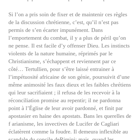
Si l’on a pris soin de fixer et de maintenir ces règles
de la discussion chrétienne, c’est, qu’il n’est pas
permis de s’en écarter impunément. Dans
l’emportement du combat, il y a plus de péril qu’on
ne pense. Il est facile d’y offenser Dieu. Les instincts
violents de la nature humaine, réprimés par le
Christianisme, s’échappent et reviennent par ce
côté… Tertullien, pour s’être laissé entrainer à
l’impétuosité africaine de son génie, pour­suivit d’une
même animosité les faux dieux et les faibles chrétiens
qui leur sacrifiaient ; il refusa de les recevoir à la
réconciliation promise au repentir; il ne pardonna
point à l’Église de leur avoir par­donné, et finit par
apostasier en haine des apos­tats. Bans les querelles de
f arianisme, les invec­tives de Lucifer de Cagliari
éclatèrent comme la foudre. Il demeura inflexible au
scandale du con­cile deRimini; mais, quand les