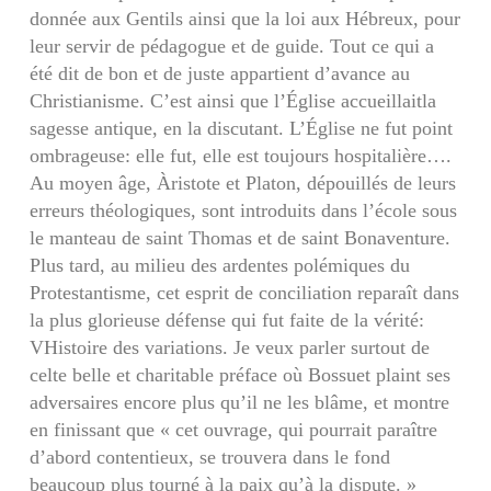
donnée aux Gentils ainsi que la loi aux Hébreux, pour
leur servir de pédagogue et de guide. Tout ce qui a
été dit de bon et de juste appartient d’avance au
Christianisme. C’est ainsi que l’Église accueillaitla
sagesse antique, en la discutant. L’Église ne fut point
ombrageuse: elle fut, elle est toujours hospitalière….
Au moyen âge, Àristote et Platon, dépouillés de leurs
erreurs théologiques, sont introduits dans l’école sous
le man­teau de saint Thomas et de saint Bonaventure.
Plus tard, au milieu des ardentes polémiques du
Protes­tantisme, cet esprit de conciliation reparaît dans
la plus glorieuse défense qui fut faite de la vérité:
VHistoire des variations. Je veux parler surtout de
celte belle et charitable préface où Bossuet plaint ses
adversaires encore plus qu’il ne les blâme, et montre
en finissant que « cet ouvrage, qui pourrait paraître
d’abord contentieux, se trouvera dans le fond
beaucoup plus tourné à la paix qu’à la dispute. »