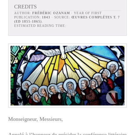
CREDITS
AUTHOR:
FRÉDÉRIC OZANAM
· YEAR OF FIRST
PUBLICATION:
1843
· SOURCE:
ŒUVRES COMPLÈTES T. 7
(ED 1855-1865)
.
ESTIMATED READING TIME:
Monseigneur, Messieurs,
Appelé à l’honneur de présider la conférence lit­téraire