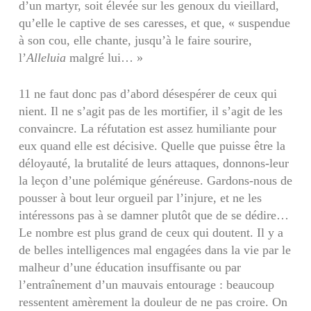
d’un martyr, soit élevée sur les genoux du vieillard,
qu’elle le captive de ses caresses, et que, « suspendue
à son cou, elle chante, jusqu’à le faire sourire,
l’
Alleluia
malgré lui… »
11 ne faut donc pas d’abord désespérer de ceux qui
nient. Il ne s’agit pas de les mortifier, il s’agit de les
convaincre. La réfutation est assez humi­liante pour
eux quand elle est décisive. Quelle que puisse être la
déloyauté, la brutalité de leurs atta­ques, donnons-leur
la leçon d’une polémique gé­néreuse. Gardons-nous de
pousser à bout leur orgueil par l’injure, et ne les
intéressons pas à se damner plutôt que de se dédire…
Le nombre est plus grand de ceux qui doutent. Il y a
de belles intelli­gences mal engagées dans la vie par le
malheur d’une éducation insuffisante ou par
l’entraînement d’un mauvais entourage : beaucoup
ressentent amè­rement la douleur de ne pas croire. On