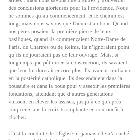
arides : mais nous savons que d’autres y trouveront
des conclusions glorieuses pour la Providence. Nous
ne sommes qu’au commencemcnt, et le chemin est
long; mais nous sa­vons que Dieu est au bout. Quand
nos pères posaient la première pierre de leurs
basiliques, quand ils commençaient Notre-Dame de
Paris, de Chartres ou de Reims, ils n’ignoraient point
qu’ils ne joui­raient pas de leur ouvrage. Mais, si
longtemps que pût durer la construction, ils savaient
que leur foi durerait encore plus. Ils avaient confiance
en la pos­térité catholique. Ils descendaient dans la
poussière et dans la boue pour y asseoir les premières
fonda­tions, attendant que d’autres générations
vinssent en élever les assises, jusqu’à ce qu’après
cinq cents ans la croix triomphante en couronnât le
clocher.
C’est la conduite de l’Eglise: et jamais elle n’a caché