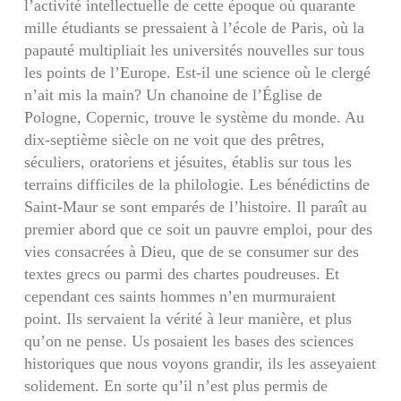
l’activité intellectuelle de cette époque où qua­rante
mille étudiants se pressaient à l’école de Paris, où la
papauté multipliait les universités nou­velles sur tous
les points de l’Europe. Est-il une science où le clergé
n’ait mis la main? Un chanoine de l’Église de
Pologne, Copernic, trouve le système du monde. Au
dix-septième siècle on ne voit que des prêtres,
séculiers, oratoriens et jésuites, établis sur tous les
terrains difficiles de la philologie. Les bénédictins de
Saint-Maur se sont emparés de l’his­toire. Il paraît au
premier abord que ce soit un pauvre emploi, pour des
vies consacrées à Dieu, que de se consumer sur des
textes grecs ou parmi des chartes poudreuses. Et
cependant ces saints hommes n’en murmuraient
point. Ils servaient la vérité à leur manière, et plus
qu’on ne pense. Us posaient les bases des sciences
historiques que nous voyons grandir, ils les asseyaient
solidement. En sorte qu’il n’est plus permis de