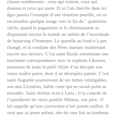
classes nombreuses : ceux qui croient, ceux qui
doutent et ceux qui nient. Et si l’on cherche dans les
âges passés l’exemple d’une situation pareille, on en
reconnaîtra quelque image vers la fin du ‘ quatrième
siècle, quand le paganisme et le chris­tianisme se
disputaient encore le monde au milieu de l’incertitude
de beaucoup d’hommes. La que­relle au fond n’a pas
changé, et la conduite des Pères marque maintenant
encore nos devoirs. C’est saint Basile entretenant une
touchante correspon­dance avec le sophiste Libanius,
entourant de toute la piété filiale d’un disciple son
vieux maître païen, dont il ne désespéra jamais. C’est
saint Augustin poursuivant de ses lettres infatigables
son ami Licentius, faible cœur qui ne savait point se
ré­soudre. Saint Jérôme écrit à Læta ; il la console de
l’opiniâtreté du vieux pontife Albinus, son père. 11
lui rappelle qu’une conversion n’est jamais tardive. Il
veut que sa jeune enfant, née du vœu fait au tom­beau