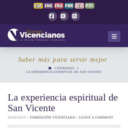
Facebook
X
RSS
Navi
Saber más para servir mejor
HOME
ENTRADAS
LA EXPERIENCIA ESPIRITUAL DE SAN VICENTE
La experiencia espiritual de
San Vicente
20/04/2015
FORMACIÓN VICENCIANA
LEAVE A COMMENT