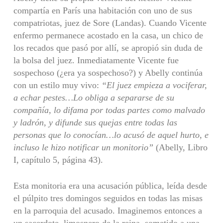
compartía en París una habitación con uno de sus
compatriotas, juez de Sore (Landas). Cuando Vicente
enfermo permanece acostado en la casa, un chico de
los recados que pasó por allí, se apropió sin duda de
la bolsa del juez. Inmediatamente Vicente fue
sospechoso (¿era ya sospechoso?) y Abelly continúa
con un estilo muy vivo:
“El juez empieza a vociferar,
a echar pestes…Lo obliga a separarse de su
compañía, lo difama por todas partes como malvado
y ladrón, y difunde sus quejas entre todas las
personas que lo conocían…lo acusó de aquel hurto, e
incluso le hizo notificar un monitorio”
(Abelly, Libro
I, capítulo 5, página 43).
Esta monitoria era una acusación pública, leída desde
el púlpito tres domingos seguidos en todas las misas
en la parroquia del acusado. Imaginemos entonces a
un sacerdote, limosnero de la reina, sometido a una