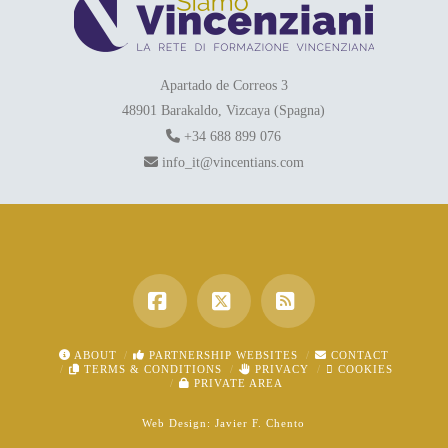
Apartado de Correos 3
48901 Barakaldo, Vizcaya (Spagna)
+34 688 899 076
info_it@vincentians.com
Facebook
X
RSS
ABOUT
PARTNERSHIP WEBSITES
CONTACT
TERMS & CONDITIONS
PRIVACY
COOKIES
PRIVATE AREA
Web Design:
Javier F. Chento