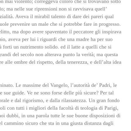
on mai violento; correggeva coloro che si trovavano sotto
lo; ma nelle sue riprensioni non si ravvisava quell’
ialità. Aveva il mirabil talento di dare dei pareri qual
ole prevenire un male che si potrebbe fare in progresso.
elitto, ma dopo avere spaventato il peccatore gli inspirava
io, aveva per lui i riguardi che una madre ha per suo
 forti un nutrimento solido. ed il latte a quelli che si
grandi del secolo non alterava punto la verità; ma questa
e alle ombre del rispetto, della tenerezza, e dell’alta idea
inato. Le massime del Vangelo, l’autorità de’ Padri, le
le sue guide. Ve ne sono forse delle più sicure? Per tal
rale e dal rigorismo, e dalla rilassatezza. Un gran fondo
i con tutti i migliori della facoltà di teologia di Parigi,
uoi dubbi, in una parola tutte le sue buone disposizioni di
el cammino sicuro che sta in una giusta distanza dagli