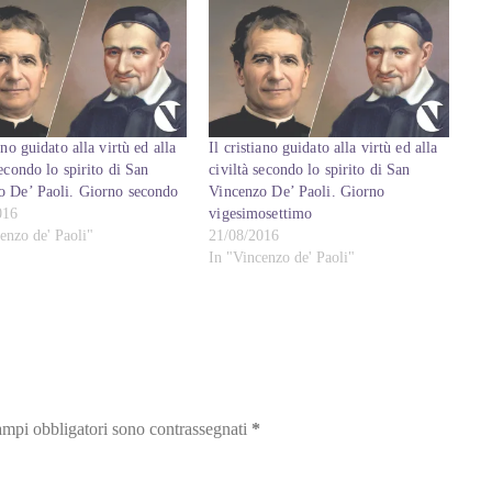
iano guidato alla virtù ed alla
Il cristiano guidato alla virtù ed alla
secondo lo spirito di San
civiltà secondo lo spirito di San
o De’ Paoli. Giorno secondo
Vincenzo De’ Paoli. Giorno
016
vigesimosettimo
enzo de' Paoli"
21/08/2016
In "Vincenzo de' Paoli"
ampi obbligatori sono contrassegnati
*