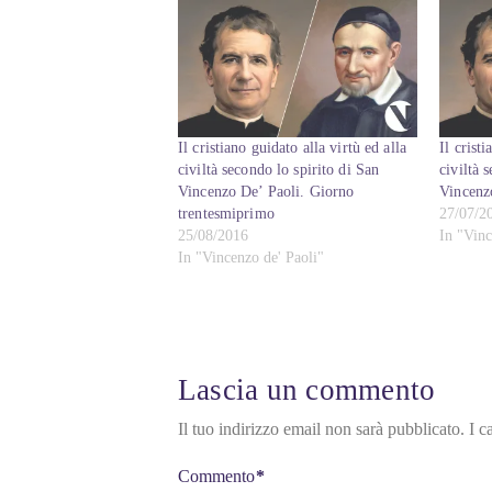
Il cristiano guidato alla virtù ed alla
Il crist
civiltà secondo lo spirito di San
civiltà 
Vincenzo De’ Paoli. Giorno
Vincenz
trentesmiprimo
27/07/2
25/08/2016
In "Vinc
In "Vincenzo de' Paoli"
Lascia un commento
Il tuo indirizzo email non sarà pubblicato.
I c
Commento
*