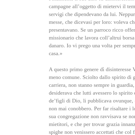
campagne all’oggetto di mietervi il tem
servigi che dipendevano da lui. Neppur 
messe, che dicevasi per loro: voleva ch
presentavano. Se un parroco ricco offer
missionario che lavora coll’altrui bors
danaro. Io vi prego una volta per sempr
casa.»
A questo primo genere dì disinteresse 
meno comune. Sciolto dallo spirito di g
carriera, non stanno sempre in guardia, 
desiderava che lutti avessero lo spirito
de’figli di Dio, li pubblicava ovunque, 
non mai conobbero. Per far risaltare i l
sua congregazione non ravvisava se non
mietitori, e che per trovar grazia inna
spighe non venissero accettati che col f