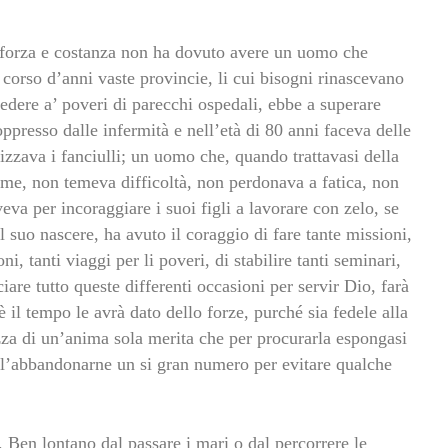
le forza e costanza non ha dovuto avere un uomo che
 corso d’anni vaste provincie, li cui bisogni rinascevano
ere a’ poveri di parecchi ospedali, ebbe a superare
ppresso dalle infermità e nell’età di 80 anni faceva delle
izzava i fanciulli; un uomo che, quando trattavasi della
nime, non temeva difficoltà, non perdonava a fatica, non
eva per incoraggiare i suoi figli a lavorare con zelo, se
 suo nascere, ha avuto il coraggio di fare tante missioni,
oni, tanti viaggi per li poveri, di stabilire tanti seminari,
ciare tutto queste differenti occasioni per servir Dio, farà
 il tempo le avrà dato dello forze, purché sia fedele alla
zza di un’anima sola merita che per procurarla espongasi
 l’abbandonarne un si gran numero per evitare qualche
. Ben lontano dal passare i mari o dal percorrere le