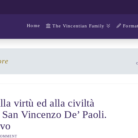
Home
The Vincentian Family
Format
ore
lla virtù ed alla civiltà
i San Vincenzo De’ Paoli.
avo
COMMENT