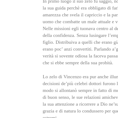
In primo luogo il suo zelo fu saggio, n
la sua guida perchè era obbligato di far
amarezza che svela il capriccio e la parz
uomo che combatte un male attuale e vu
Nelle missioni egli tuonava centro al d
della confidenza. Senza lusingare l’emp
figlio. Distribuiva a quelli che erano già
erano poc’ anzi convertiti. Parlando a’
verità si sovente odiosa la faceva passar
che si ebbe sempre della sua probità.
Lo zelo di Vincenzo era pur anche illum
decisioni de’più celebri dottori furono 
modo si allontanò sempre in fatto di mo
di buon senso, le sue relazioni amichevol
la sua attenzione a ricorrere a Dio ne’s
grazia e di natura lo condussero per qu
estremi.