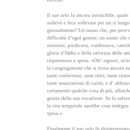
Il suo zelo fu ancora invincibile; qua
sollevò e fece sollevare per un si lungo
giornalmente? Un uomo che, per provved
difficoltà d’ogni genere; un uomo che o
missioni, predicava, confessava, catech
gloria d’Iddio e della salvezza delle a
risparmiava a spesa. «Oh! signori, scriv
la congregazione che si trova ancora sul
tante conferenze, tanti ritiri, tante riuni
tante associazioni di carità, e d’ abbrac
certamente qualche cosa di più, allorchè
grazia della sua vocazione. Se la salve
la vita temporale sarebbe cosa indegna
spesa.»
Finalmente il suo zelo fu disinteressato