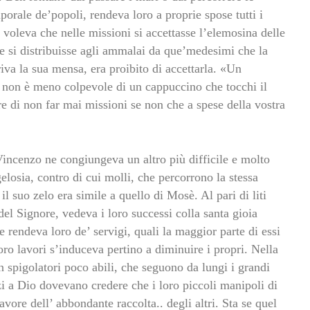
porale de’popoli, rendeva loro a proprie spose tutti i
voleva che nelle missioni si accettasse l’elemosina delle
e si distribuisse agli ammalai da que’medesimi che la
iva la sua mensa, era proibito di accettarla. «Un
a non è meno colpevole di un cappuccino che tocchi il
e di non far mai missioni se non che a spese della vostra
Vincenzo ne congiungeva un altro più difficile e molto
elosia, contro di cui molli, che percorrono la stessa
il suo zelo era simile a quello di Mosè. Al pari di liti
 del Signore, vedeva i loro successi colla santa gioia
e rendeva loro de’ servigi, quali la maggior parte di essi
oro lavori s’induceva pertino a diminuire i propri. Nella
 spigolatori poco abili, che seguono da lungi i grandi
nzi a Dio dovevano credere che i loro piccoli manipoli di
avore dell’ abbondante raccolta.. degli altri. Sta se quel