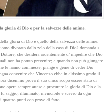
a gloria di Dio e per la salvezze delle anime.
della gloria di Dio e quello della salvezza delle anime.
uomo divorato dallo zelo della casa di Dio? domanda s.
o Dottore, che desidera ardentemente d’ impedire che Dio
e quali non ha potuto prevenire; e quando non può giungere
 che le hanno commesse, piange e geme di veder Dio
ogna convenire che Vincenzo ebbe in altissimo grado il
nora dicemmo prova il suo unico scopo essere stato di
 sue opere sempre attese a procurare la gloria di Dio e la
 fu saggio, illuminato, invincibile e scevro da ogni
 quattro punti con prove di fatto.