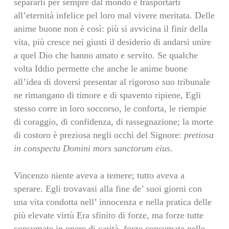
separarli per sempre dal mondo e trasportarti
all’eternità infelice pel loro mal vivere meritata. Delle
anime buone non è così: più si avvicina il finir della
vita, più cresce nei giusti il desiderio di andarsi unire
a quel Dio che hanno amato e servito. Se qualche
volta Iddio permette che anche le anime buone
all’idea di doversi presentar al rigoroso suo tribunale
ne rimangano di timore e di spavento ripiene, Egli
stesso corre in loro soccorso, le conforta, le riempie
di coraggio, di confidenza, di rassegnazione; la morte
di costoro è preziosa negli occhi del Signore:
pretiosa
in conspectu Domini mors sanctorum eius
.
Vincenzo niente aveva a temere; tutto aveva a
sperare. Egli trovavasi alla fine de’ suoi giorni con
una vita condotta nell’ innocenza e nella pratica delle
più elevate virtù Era sfinito di forze, ma forze tutte
consumate in opere di carità, forze consumate nelle