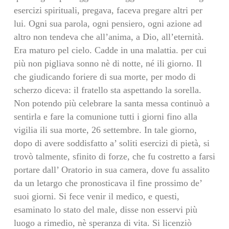
esercizi spirituali, pregava, faceva pregare altri per
lui. Ogni sua parola, ogni pensiero, ogni azione ad
altro non tendeva che all’anima, a Dio, all’eternità.
Era maturo pel cielo. Cadde in una malattia. per cui
più non pigliava sonno nè di notte, né ili giorno. Il
che giudicando foriere di sua morte, per modo di
scherzo diceva: il fratello sta aspettando la sorella.
Non potendo più celebrare la santa messa continuò a
sentirla e fare la comunione tutti i giorni fino alla
vigilia ili sua morte, 26 settembre. In tale giorno,
dopo di avere soddisfatto a’ soliti esercizi di pietà, si
trovò talmente, sfinito di forze, che fu costretto a farsi
portare dall’ Oratorio in sua camera, dove fu assalito
da un letargo che pronosticava il fine prossimo de’
suoi giorni. Si fece venir il medico, e questi,
esaminato lo stato del male, disse non esservi più
luogo a rimedio, nè speranza di vita. Si licenziò