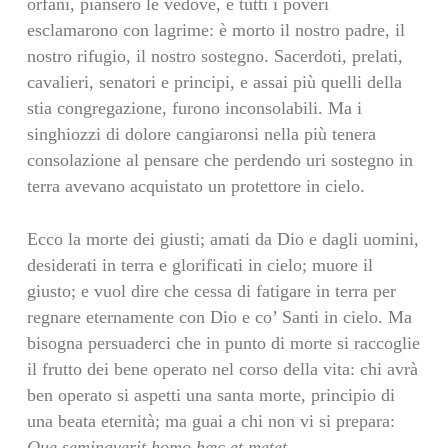
orfani, piansero le vedove, e tutti i poveri
esclamarono con lagrime: è morto il nostro padre, il
nostro rifugio, il nostro sostegno. Sacerdoti, prelati,
cavalieri, senatori e principi, e assai più quelli della
stia congregazione, furono inconsolabili. Ma i
singhiozzi di dolore cangiaronsi nella più tenera
consolazione al pensare che perdendo uri sostegno in
terra avevano acquistato un protettore in cielo.
Ecco la morte dei giusti; amati da Dio e dagli uomini,
desiderati in terra e glorificati in cielo; muore il
giusto; e vuol dire che cessa di fatigare in terra per
regnare eternamente con Dio e co’ Santi in cielo. Ma
bisogna persuaderci che in punto di morte si raccoglie
il frutto dei bene operato nel corso della vita: chi avrà
ben operato si aspetti una santa morte, principio di
una beata eternità; ma guai a chi non vi si prepara:
Que seminaverit homo hæc et metet.