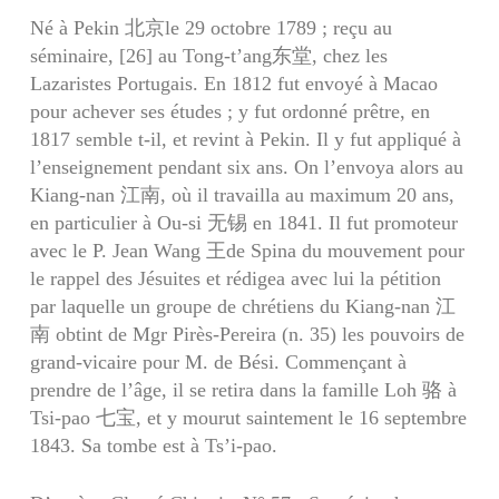
Né à Pekin 北京le 29 octobre 1789 ; reçu au
séminaire, [26] au Tong-t’ang东堂, chez les
Lazaristes Portugais. En 1812 fut envoyé à Macao
pour achever ses études ; y fut ordonné prêtre, en
1817 semble t-il, et revint à Pekin. Il y fut appliqué à
l’enseignement pendant six ans. On l’envoya alors au
Kiang-nan 江南, où il travailla au maximum 20 ans,
en particulier à Ou-si 无锡 en 1841. Il fut promoteur
avec le P. Jean Wang 王de Spina du mouvement pour
le rappel des Jésuites et rédigea avec lui la pétition
par laquelle un groupe de chrétiens du Kiang-nan 江
南 obtint de Mgr Pirès-Pereira (n. 35) les pouvoirs de
grand-vicaire pour M. de Bési. Commençant à
prendre de l’âge, il se retira dans la famille Loh 骆 à
Tsi-pao 七宝, et y mourut saintement le 16 septembre
1843. Sa tombe est à Ts’i-pao.