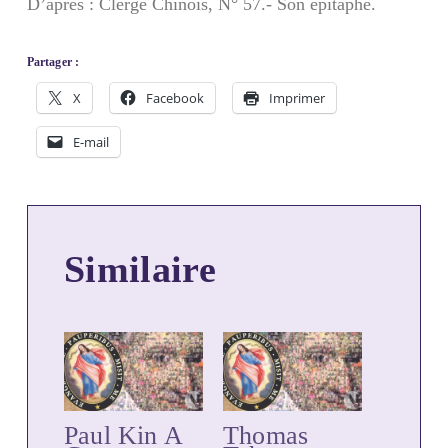
D’après : Clergé Chinois, N° 57.- Son épitaphe.
Partager :
X
Facebook
Imprimer
E-mail
Similaire
Paul Kin A
Thomas