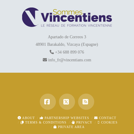
Apartado de Correos 3
48901 Barakaldo, Vizcaya (Espagne)
+34 688 899 076
info_fr@vincentians.com
Facebook
X
RSS
ABOUT
PARTNERSHIP WEBSITES
CONTACT
TERMS & CONDITIONS
PRIVACY
COOKIES
PRIVATE AREA