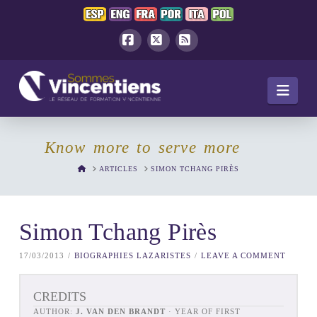
Facebook
X
RSS
Navi
Know more to serve more
HOME
ARTICLES
SIMON TCHANG PIRÈS
Simon Tchang Pirès
17/03/2013
BIOGRAPHIES LAZARISTES
LEAVE A COMMENT
CREDITS
AUTHOR:
J. VAN DEN BRANDT
· YEAR OF FIRST