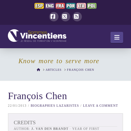
Facebook
X
RSS
Navi
Know more to serve more
HOME
ARTICLES
FRANÇOIS CHEN
François Chen
22/01/2013
BIOGRAPHIES LAZARISTES
LEAVE A COMMENT
CREDITS
AUTHOR:
J. VAN DEN BRANDT
· YEAR OF FIRST