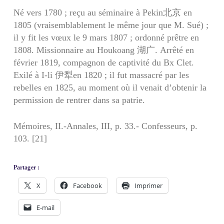
Né vers 1780 ; reçu au séminaire à Pekin北京 en
1805 (vraisemblablement le même jour que M. Sué) ;
il y fit les vœux le 9 mars 1807 ; ordonné prêtre en
1808. Missionnaire au Houkoang 湖广. Arrêté en
février 1819, compagnon de captivité du Bx Clet.
Exilé à I-li 伊犁en 1820 ; il fut massacré par les
rebelles en 1825, au moment où il venait d’obtenir la
permission de rentrer dans sa patrie.
Mémoires, II.-Annales, III, p. 33.- Confesseurs, p.
103. [21]
Partager :
X
Facebook
Imprimer
E-mail