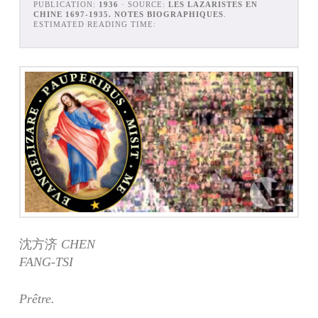
PUBLICATION:
1936
· SOURCE:
LES LAZARISTES EN
CHINE 1697-1935. NOTES BIOGRAPHIQUES
.
ESTIMATED READING TIME:
沈方济
C
HEN
F
ANG
-T
SI
Prêtre.