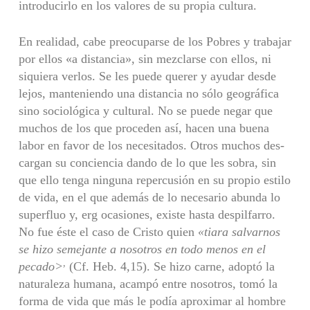
introducirlo en los valores de su propia cultura.
En realidad, cabe preocuparse de los Pobres y trabajar
por ellos «a dis­tancia», sin mezclarse con ellos, ni
siquiera verlos. Se les puede querer y ayudar desde
lejos, manteniendo una distancia no sólo geográfica
sino so­ciológica y cultural. No se puede negar que
muchos de los que proceden así, hacen una buena
labor en favor de los necesitados. Otros muchos des­
cargan su conciencia dando de lo que les sobra, sin
que ello tenga nin­guna repercusión en su propio estilo
de vida, en el que además de lo nece­sario abunda lo
superfluo y, erg ocasiones, existe hasta despilfarro.
No fue éste el caso de Cristo quien
«tiara salvarnos
se hizo semejante a nosotros
en todo menos en el
,
pecado>
(Cf. Heb. 4,15). Se hizo carne, adoptó la
na­turaleza humana, acampó entre nosotros, tomó la
forma de vida que más le podía aproximar al hombre