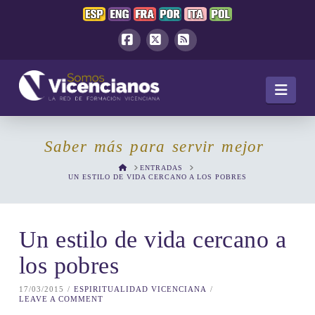
Facebook
X
RSS
Navi
Saber más para servir mejor
HOME
ENTRADAS
UN ESTILO DE VIDA CERCANO A LOS POBRES
Un estilo de vida cercano a
los pobres
17/03/2015
ESPIRITUALIDAD VICENCIANA
LEAVE A COMMENT