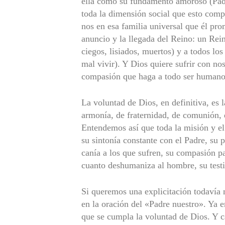
ella como su fundamento amoroso (Padr
toda la dimensión social que esto compo
nos en esa familia universal que él pro
anuncio y la llegada del Reino: un Rein
ciegos, lisia­dos, muertos) y a todos lo
mal vivir). Y Dios quiere sufrir con no
compasión que haga a todo ser humano s
La voluntad de Dios, en definitiva, es l
armonía, de fraternidad, de comu­nión, 
Enten­demos así que toda la misión y e
su sintonía constante con el Padre, su 
canía a los que sufren, su compasión p
cuanto deshumaniza al hombre, su testi
Si queremos una explicitación todavía 
en la oración del «Padre nues­tro». Ya 
que se cumpla la voluntad de Dios. Y 