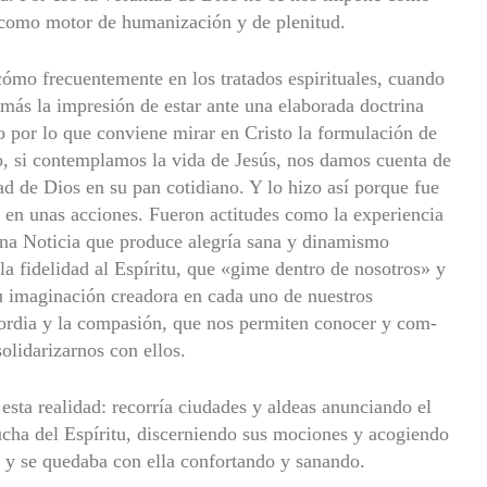
 como motor de humanización y de plenitud.
cómo frecuentemente en los tratados espirituales, cuando
 más la impresión de estar ante una elaborada doc­trina
o por lo que convie­ne mirar en Cristo la formulación de
ho, si contemplamos la vida de Jesús, nos damos cuenta de
tad de Dios en su pan cotidiano. Y lo hizo así porque fue
y en unas acciones. Fueron actitudes como la experiencia
ena Noticia que produce alegría sana y dinamismo
la fidelidad al Espíritu, que «gime dentro de nos­otros» y
u imaginación creadora en cada uno de nuestros
cordia y la compasión, que nos permiten conocer y com­
olidarizarnos con ellos.
 esta realidad: recorría ciudades y aldeas anunciando el
ucha del Espíritu, discerniendo sus mociones y acogiendo
e y se quedaba con ella confortando y sanando.