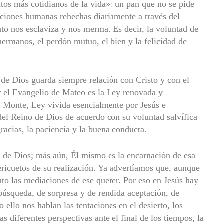
itos más cotidianos de la vida»: un pan que no se pide
iones humanas rehechas dia­riamente a través del
nto nos esclaviza y nos merma. Es decir, la voluntad de
 hermanos, el perdón mutuo, el bien y la felicidad de
 de Dios guarda siem­pre relación con Cristo y con el
r el Evangelio de Mateo es la Ley renovada y
l Monte, Ley vivida esen­cialmente por Jesús e
 del Reino de Dios de acuerdo con su voluntad salvífica
gracias, la paciencia y la buena conducta.
 de Dios; más aún, Él mismo es la encarnación de esa
vericuetos de su realización. Ya advertíamos que, aunque
anto las mediaciones de ese querer. Por eso en Jesús hay
úsqueda, de sorpresa y de rendida aceptación, de
 ello nos hablan las tentacio­nes en el desierto, los
as diferentes perspectivas ante el final de los tiempos, la