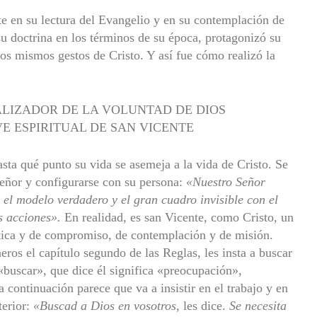
e en su lectura del Evangelio y en su contemplación de
su doctrina en los términos de su época, protagoni­zó su
los mismos gestos de Cristo. Y así fue cómo realizó la
ALIZADOR DE LA VOLUNTAD DE DIOS
E ESPIRITUAL DE SAN VICENTE
ta qué punto su vida se asemeja a la vida de Cristo. Se
Señor y configurarse con su persona:
«Nuestro Señor
 el modelo verdadero y el gran cuadro invisible con el
s acciones».
En realidad, es san Vicente, como Cristo, un
tica y de compromiso, de contemplación y de misión.
ros el capítulo segundo de las Reglas, les insta a buscar
«buscar», que dice él sig­nifica «preocupación»,
 continuación parece que va a insistir en el trabajo y en
terior:
«Buscad a Dios en vos­otros,
les dice.
Se necesita