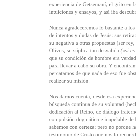
experien­cia de Getsemaní, el grito en 
intuiciones y ensayos, y así iba descub
Nunca agradeceremos lo bastante a los
de intentos y dudas de Jesús: sus retira
su negativa a otras propuestas (ser rey
Olivos, su súplica tan desvalida
(«si e
que su condición de hombre era verdad
para llevar a cabo su obra. Y encon­tra
percatamos de que nada de eso fue obstá
realizar su misión.
Nos darnos cuenta, desde esa experienci
búsqueda continua de su voluntad (hecha
dedicación al Reino, de diálogo frate
compulsión dogmática e inapelable de h
sabemos con cer­teza; pero no porque h
testimonio de Cristo que nos lo recuer