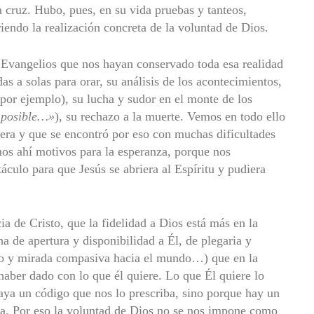
la cruz. Hubo, pues, en su vida pruebas y tanteos,
riendo la realización concreta de la voluntad de Dios.
 Evangelios que nos hayan conservado toda esa realidad
das a solas para orar, su análisis de los acontecimientos,
, por ejemplo), su lucha y sudor en el monte de los
s posible…»
), su rechazo a la muerte. Vemos en todo ello
era y que se encontró por eso con muchas dificultades
mos ahí motivos para la esperanza, porque nos
culo para que Jesús se abriera al Espí­ritu y pudiera
a de Cristo, que la fidelidad a Dios está más en la
 de apertura y disponibilidad a Él, de plegaria y
rno y mirada compasiva hacia el mundo…) que en la
aber dado con lo que él quiere. Lo que Él quiere lo
aya un código que nos lo prescriba, sino porque hay un
da. Por eso la voluntad de Dios no se nos impone como