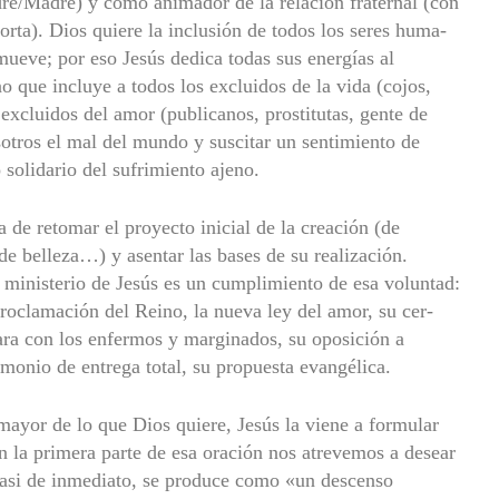
e/Madre) y como ani­mador de la relación fraternal (con
rta). Dios quiere la inclusión de todos los seres huma­
mueve; por eso Jesús dedi­ca todas sus energías al
o que incluye a todos los excluidos de la vida (cojos,
s excluidos del amor (publicanos, pros­titutas, gente de
sotros el mal del mundo y suscitar un sentimiento de
olidario del sufrimiento ajeno.
a de retomar el proyec­to inicial de la creación (de
de belleza…) y asentar las bases de su realización.
l ministerio de Jesús es un cumplimiento de esa voluntad:
proclamación del Reino, la nueva ley del amor, su cer­
ara con los enfermos y marginados, su oposición a
monio de entrega total, su propuesta evangélica.
mayor de lo que Dios quiere, Jesús la viene a formular
en la primera parte de esa oración nos atrevemos a dese­ar
casi de inmediato, se produce como «un descenso