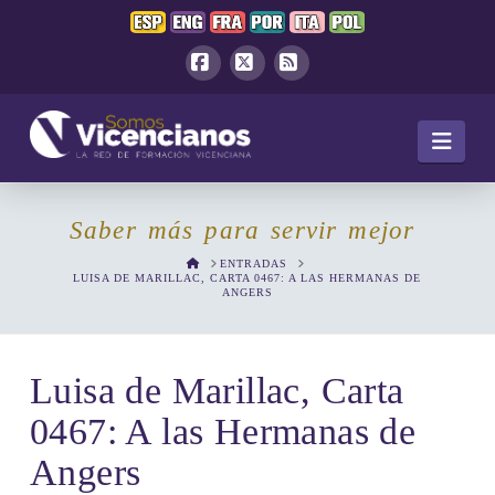
Facebook
X
RSS
Navi
Saber más para servir mejor
HOME
ENTRADAS
LUISA DE MARILLAC, CARTA 0467: A LAS HERMANAS DE
ANGERS
Luisa de Marillac, Carta
0467: A las Hermanas de
Angers