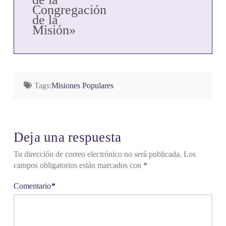
en la historia
Congregación
de la
de la
implantación
Misión»
de la
Congregación
de la…
Tags:
Misiones Populares
Deja una respuesta
Tu dirección de correo electrónico no será publicada.
Los
campos obligatorios están marcados con
*
Comentario
*