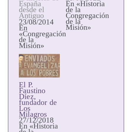
En «Historia
España
de la
desde el
Congregación
Antiguo
de la
Régimen
23/08/2014
Misión»
(1703-1835),
En
la España
«Congregación
Liberal
de la
(1836-1875),
Misión»
la España de
la
Restauración
(1875-1931)
y los tiempos
contemporáneos
El P.
(1931-2000),
Faustino
este libro
Díez,
recopila, a lo
fundador de
largo de 114
Los
páginas, los
Milagros
documentos
27/12/2018
oficiales más
En «Historia
significativos
de la