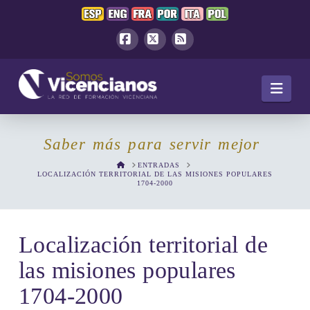
Facebook
X
RSS
Navi
Saber más para servir mejor
HOME
ENTRADAS
LOCALIZACIÓN TERRITORIAL DE LAS MISIONES POPULARES
1704-2000
Localización territorial de
las misiones populares
1704-2000