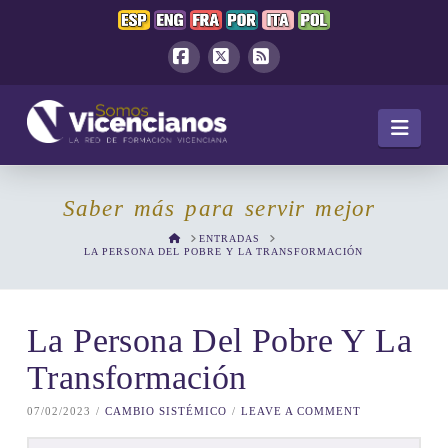
Facebook
X
RSS
Navi
Saber más para servir mejor
HOME
ENTRADAS
LA PERSONA DEL POBRE Y LA TRANSFORMACIÓN
La Persona Del Pobre Y La
Transformación
07/02/2023
CAMBIO SISTÉMICO
LEAVE A COMMENT