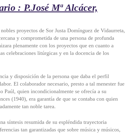
rio : P.José Mª Alcácer,
s nobles proyectos de Sor Justa Domínguez de Vidaurreta,
n cercana y comprometida de una persona de profunda
nizara plenamente con los proyectos que en cuanto a
s celebraciones litúrgicas y en la docencia de los
ncia y disposición de la persona que daba el perfil
abor. El colaborador necesario, presto a tal menester fue
so Paúl, quien incondicionalmente se ofrecía a su
onces (1940), era garantía de que se contaba con quien
tadamente tan noble tarea.
 una síntesis resumida de su espléndida trayectoria
referencias tan garantizadas que sobre música y músicos,