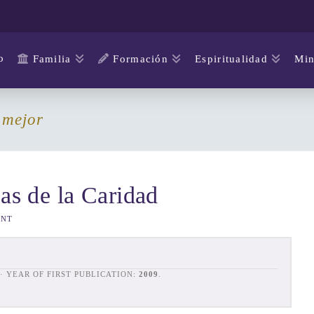
o
Familia
Formación
Espiritualidad
Min
 mejor
as de la Caridad
ENT
· YEAR OF FIRST PUBLICATION:
2009
.