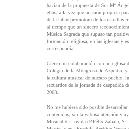
hacían de la propuesta de Sor Mª Ángel
ellas, a la vez que ocasión propicia p
de la labor promotora de los estudios 
al tiempo que un sincero reconocimient
Música Sagrada que supuso tan positiva
formación religiosa, en las iglesias y e
correspondía.
Cierro mi colaboración con una glosa d
Colegio de la Milagrosa de Azpeitia, y l
la cultura musical de nuestro pueblo, i
recuerdos de la jornada de despedida de
2008.
No me hubiera sido posible desarrollar e
contenidos, sin la valiosa atención y 
Musical de Loyola (P.Félix Zabala, S.I
Martín, y en «Eresbil».Archivo Vasco d