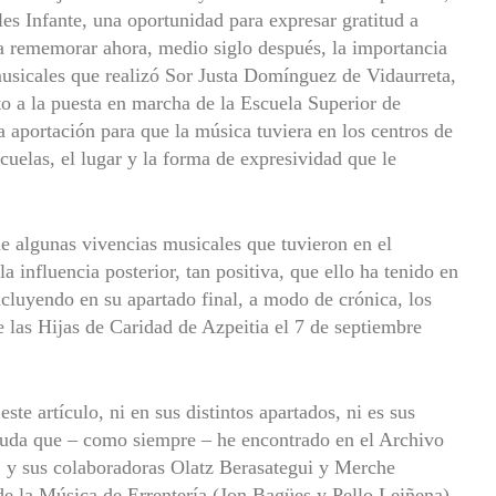
es Infante, una oportunidad para expresar gratitud a
ara rememorar ahora, medio siglo después, la importancia
musicales que realizó Sor Justa Domínguez de Vidaurreta,
o a la puesta en marcha de la Escuela Superior de
 aportación para que la música tuviera en los centros de
scuelas, el lugar y la forma de expresividad que le
e algunas vivencias musicales que tuvieron en el
a influencia posterior, tan positiva, que ello ha tenido en
ncluyendo en su apartado final, a modo de crónica, los
 las Hijas de Caridad de Azpeitia el 7 de septiembre
ste artículo, ni en sus distintos apartados, ni es sus
ayuda que – como siempre – he encontrado en el Archivo
. y sus colaboradoras Olatz Berasategui y Merche
e la Música de Errentería (Jon Bagües y Pello Leiñena),