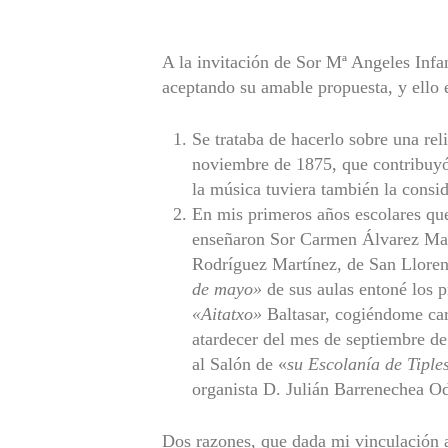
A la invitación de Sor Mª Angeles Infa
aceptando su amable propuesta, y ello 
Se trataba de hacerlo sobre una reli
noviembre de 1875, que contribuyó 
la música tuviera también la consi
En mis primeros años escolares que
enseñaron Sor Carmen Álvarez Mari
Rodríguez Martínez, de San Llorente
de mayo»
de sus aulas entoné los p
«Aitatxo»
Baltasar, cogiéndome car
atardecer del mes de septiembre de
al Salón de «
su Escolanía de Tiple
organista D. Julián Barrenechea Od
Dos razones, que dada mi vinculación a