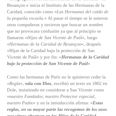
Besançon e inicia el Instituto de las Hermanas de la
Caridad, conocido como «
Las Hermanas del
caldo de
la pequeña escuela.
» Al pasar el tiempo se le unieron
otras compañeras y tuvieron que buscar un nombre
que no provocara confusión ya que al principio se
llamaron «
Hijas de San Vicente de Paúl
«, luego
«
Hermanas de la Caridad de
Besançon
«, después
«Hijas de la Caridad bajo la protección de San
Vicente de Paúl» y por fin: «
Hermanas de la Caridad
bajo la protección de San Vicente de Paúl
»
Como las hermanas de París no le quisieron ceder la
«
Regla
«,
sola con Dios
, escribió un texto en 1802 en
Dole, insistiendo en considerar a San Vicente como
«
nuestro Fundador, nuestro Protector especial,
nuestro Padre
» y en la introducción afirma: «
Estas
reglas, en su mayor parte las recogemos de los usos
que vimos observar
en las Hijas de la Caridad,