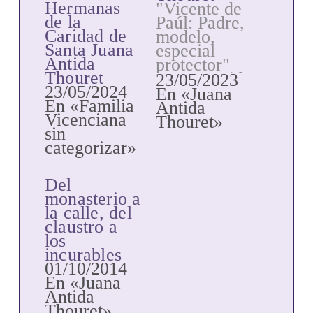
Hermanas
"Vicente de
de la
Paúl: Padre,
Caridad de
modelo,
Santa Juana
especial
Antida
protector"
Thouret
Juana Antida
23/05/2023
23/05/2024
Thouret nace
En «Juana
En «Familia
en el
Antida
Vicenciana
pequeño
Thouret»
sin
pueblo de
categorizar»
Sancey, en el
Condado
Francés,
Del
diócesis de
monasterio a
Besançon, el
la calle, del
27 de
claustro a
noviembre
los
de 1765,
incurables
dentro de
01/10/2014
una familia
En «Juana
profundamente
Antida
cristiana. En
Thouret»