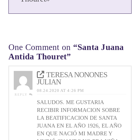
edad muy
temprana
"siente una
fuerte
inclinación
al estado
religioso
más austero
One Comment on
“Santa Juana
y…
Antida Thouret”
TERESA NONONES
JULIAN
08.24.2020 AT 4:26 PM
REPLY
SALUDOS. ME GUSTARIA
RECIBIR INFORMACION SOBRE
LA BEATIFICACION DE SANTA
JUANA EN EL AÑO 1926, EL AÑO
EN QUE NACIÓ MI MADRE Y