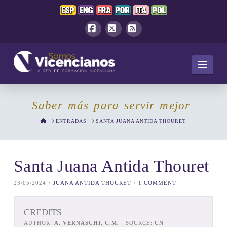
Facebook
X
RSS
Navi
Saber más para servir mejor
HOME
ENTRADAS
SANTA JUANA ANTIDA THOURET
Santa Juana Antida Thouret
23/05/2024
JUANA ANTIDA THOURET
1 COMMENT
CREDITS
AUTHOR:
A. VERNASCHI, C.M.
· SOURCE:
UN